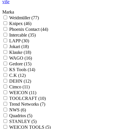
više
Marka
Weidmüller (77)
Knipex (46)
Phoenix Contact (44)
Intercable (35)
LAPP (30)
Jokari (18)
Klauke (18)
WAGO (16)
Gedore (15)
KS Tools (14)
C.K (12)
DEHN (12)
Cimco (11)
WEICON (11)
TOOLCRAFT (10)
Trend Networks (7)
NWS (6)
Quadrios (5)
STANLEY (5)
WEICON TOOLS (5)