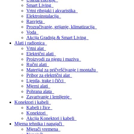
Smart Living
Vrtni ribnjaki i akvaristika
Elektroinstalacija
Rasvjeta
Prozračivanje, grijanje, klimatizacija
Voda
Akcija Gradnja & Smart Living
Alati i radionica
Vrtni alat
Električni alati
Proizvodi za njegu i maziva
Ručni alati
Materijal za pričvršćivanje i montažu
Pribor za električni alat
Ljepila, trake i čičci
Mjerni alati
Pohrana alata
Zavarivanje i lemljenje
Konektori i kabeli
Kabeli i žice
Konektori
Akcija Konektori i kabeli
Mjerna tehnika i napajači
Mjerači vremena