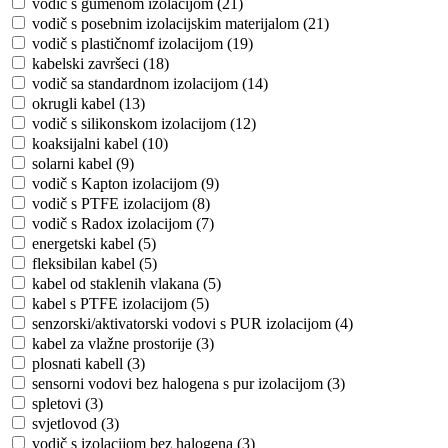
vodič s gumenom izolacijom (21)
vodič s posebnim izolacijskim materijalom (21)
vodič s plastičnomf izolacijom (19)
kabelski završeci (18)
vodič sa standardnom izolacijom (14)
okrugli kabel (13)
vodič s silikonskom izolacijom (12)
koaksijalni kabel (10)
solarni kabel (9)
vodič s Kapton izolacijom (9)
vodič s PTFE izolacijom (8)
vodič s Radox izolacijom (7)
energetski kabel (5)
fleksibilan kabel (5)
kabel od staklenih vlakana (5)
kabel s PTFE izolacijom (5)
senzorski/aktivatorski vodovi s PUR izolacijom (4)
kabel za vlažne prostorije (3)
plosnati kabell (3)
sensorni vodovi bez halogena s pur izolacijom (3)
spletovi (3)
svjetlovod (3)
vodič s izolacijom bez halogena (3)