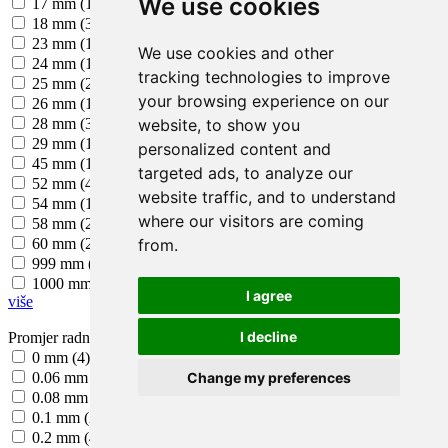
We use cookies
17 mm (1)
18 mm (3)
23 mm (1)
We use cookies and other
24 mm (1)
tracking technologies to improve
25 mm (2)
your browsing experience on our
26 mm (1)
website, to show you
28 mm (3)
29 mm (1)
personalized content and
45 mm (1)
targeted ads, to analyze our
52 mm (4)
website traffic, and to understand
54 mm (1)
where our visitors are coming
58 mm (2)
from.
60 mm (2)
999 mm (1)
1000 mm (1)
I agree
više
I decline
Promjer radnog područja (min.)
0 mm (4)
Change my preferences
0.06 mm (1)
0.08 mm (1)
0.1 mm (2)
0.2 mm (4)