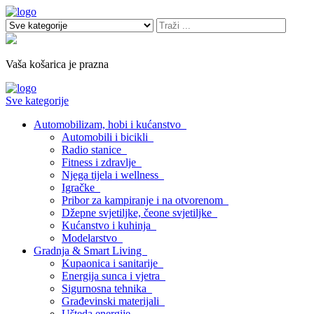
Vaša košarica je prazna
Sve kategorije
Automobilizam, hobi i kućanstvo
Automobili i bicikli
Radio stanice
Fitness i zdravlje
Njega tijela i wellness
Igračke
Pribor za kampiranje i na otvorenom
Džepne svjetiljke, čeone svjetiljke
Kućanstvo i kuhinja
Modelarstvo
Gradnja & Smart Living
Kupaonica i sanitarije
Energija sunca i vjetra
Sigurnosna tehnika
Građevinski materijali
Ušteda energije