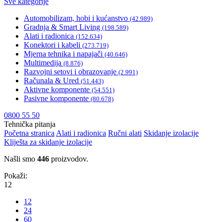
Sve kategorije
Automobilizam, hobi i kućanstvo
(42.989)
Gradnja & Smart Living
(198.589)
Alati i radionica
(152.634)
Konektori i kabeli
(273.719)
Mjerna tehnika i napajači
(40.646)
Multimedija
(8.876)
Razvojni setovi i obrazovanje
(2.991)
Računala & Ured
(51.443)
Aktivne komponente
(54.551)
Pasivne komponente
(80.678)
0800 55 50
Tehnička pitanja
Početna stranica
Alati i radionica
Ručni alati
Skidanje izolacije
Kliješta za skidanje izolacije
Našli smo
446
proizvodov.
Pokaži:
12
12
24
60