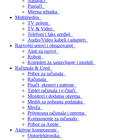
Napajači
Punjači
Mjerna tehnika
Multimedija
TV prijem
TV & Video
Telefoni i faks uređaji
Audio/Video kabeli i adapteri
Razvojni setovi i obrazovanje
Alati za razvoj
Roboti
Kompleti za sastavljanje i moduli
Računala & Ured
Pribor za računala
Računala
Pisači, skeneri i patrone
Tablet računala i e-čitači
Monitori i dodatna oprema
Mediji za pohranu podataka
Mreža
Prijenosna računala i oprema
Komponente za računalo
Pribor za Apple
Aktivne komponente
Optoelektronika