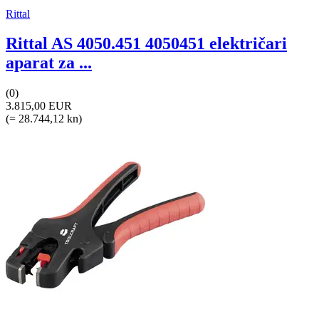
Rittal
Rittal AS 4050.451 4050451 električari
aparat za ...
(0)
3.815,00 EUR
(= 28.744,12 kn)