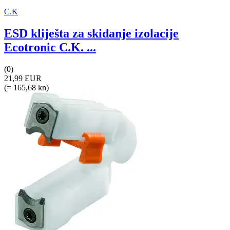
C.K
ESD kliješta za skidanje izolacije
Ecotronic C.K. ...
(0)
21,99 EUR
(= 165,68 kn)