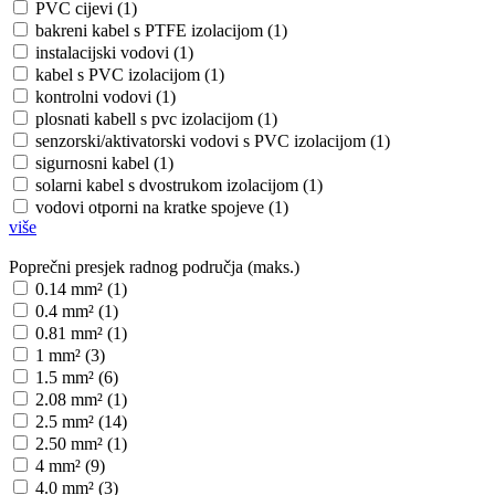
PVC cijevi (1)
bakreni kabel s PTFE izolacijom (1)
instalacijski vodovi (1)
kabel s PVC izolacijom (1)
kontrolni vodovi (1)
plosnati kabell s pvc izolacijom (1)
senzorski/aktivatorski vodovi s PVC izolacijom (1)
sigurnosni kabel (1)
solarni kabel s dvostrukom izolacijom (1)
vodovi otporni na kratke spojeve (1)
više
Poprečni presjek radnog područja (maks.)
0.14 mm² (1)
0.4 mm² (1)
0.81 mm² (1)
1 mm² (3)
1.5 mm² (6)
2.08 mm² (1)
2.5 mm² (14)
2.50 mm² (1)
4 mm² (9)
4.0 mm² (3)