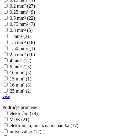
0.2 mm² (27)
0.25 mm² (9)
0.5 mm² (22)
0.75 mm² (7)
0.8 mm² (5)
1 mm² (2)
1.5 mm² (18)
1.50 mm² (1)
2.5 mm² (10)
4 mm² (12)
6 mm² (13)
10 mm² (3)
15 mm² (1)
16 mm² (3)
25 mm² (2)
više
Podruĉje primjene
električari (79)
VDE (21)
elektronika, precizna mehanika (17)
univerzalno (12)