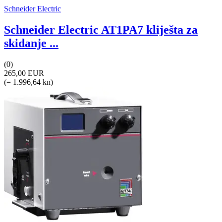
Schneider Electric
Schneider Electric AT1PA7 kliješta za
skidanje ...
(0)
265,00 EUR
(= 1.996,64 kn)