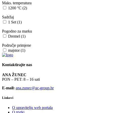
Maks. temperatura
1200 °C (2)
Sadržaj
1 Set (1)
Pogodno za marku
Dremel (1)
Područje primjene
majstor (1)
Kontaktirajte nas
ANA ŽUNEC
PON – PET: 8 – 16 sati
E-mail:
ana.zunec@ac-group.hr
Linkovi
O upravitelju web portala
O trvtki