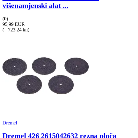
višenamjenski alat ...
(0)
95,99 EUR
(= 723,24 kn)
Dremel
Dremel 426 2615042632 rezna ploča