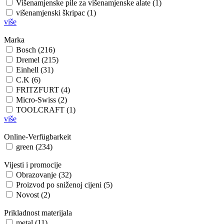
Višenamjenske pile za višenamjenske alate (1)
višenamjenski škripac (1)
više
Marka
Bosch (216)
Dremel (215)
Einhell (31)
C.K (6)
FRITZFURT (4)
Micro-Swiss (2)
TOOLCRAFT (1)
više
Online-Verfügbarkeit
green (234)
Vijesti i promocije
Obrazovanje (32)
Proizvod po sniženoj cijeni (5)
Novost (2)
Prikladnost materijala
metal (11)