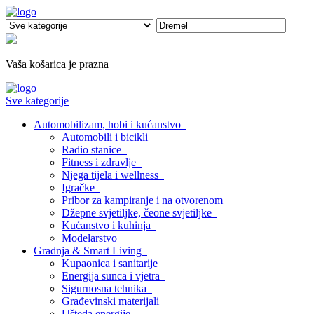
Vaša košarica je prazna
Sve kategorije
Automobilizam, hobi i kućanstvo
Automobili i bicikli
Radio stanice
Fitness i zdravlje
Njega tijela i wellness
Igračke
Pribor za kampiranje i na otvorenom
Džepne svjetiljke, čeone svjetiljke
Kućanstvo i kuhinja
Modelarstvo
Gradnja & Smart Living
Kupaonica i sanitarije
Energija sunca i vjetra
Sigurnosna tehnika
Građevinski materijali
Ušteda energije