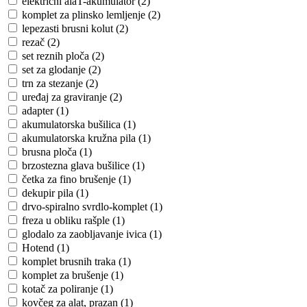
električni alaT-akumulator (2)
komplet za plinsko lemljenje (2)
lepezasti brusni kolut (2)
rezač (2)
set reznih ploča (2)
set za glodanje (2)
trn za stezanje (2)
uređaj za graviranje (2)
adapter (1)
akumulatorska bušilica (1)
akumulatorska kružna pila (1)
brusna ploča (1)
brzostezna glava bušilice (1)
četka za fino brušenje (1)
dekupir pila (1)
drvo-spiralno svrdlo-komplet (1)
freza u obliku rašple (1)
glodalo za zaobljavanje ivica (1)
Hotend (1)
komplet brusnih traka (1)
komplet za brušenje (1)
kotač za poliranje (1)
kovčeg za alat, prazan (1)