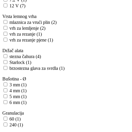
12 V (7)
Vrsta lemnog vrha
mlaznica za vrući plin (2)
vrh za lemljenje (2)
vrh za rezanje (1)
vrh za rezanje pjene (1)
Držač alata
stezna čahura (4)
Starlock (1)
brzostezna glava za svrdla (1)
Bušotina - Ø
3 mm (1)
4 mm (1)
5 mm (1)
6 mm (1)
Granulacija
60 (1)
240 (1)