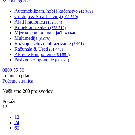
Sve kategorije
Automobilizam, hobi i kućanstvo
(42.989)
Gradnja & Smart Living
(198.589)
Alati i radionica
(152.634)
Konektori i kabeli
(273.719)
Mjerna tehnika i napajači
(40.646)
Multimedija
(8.876)
Razvojni setovi i obrazovanje
(2.991)
Računala & Ured
(51.443)
Aktivne komponente
(54.551)
Pasivne komponente
(80.678)
0800 55 50
Tehnička pitanja
Početna stranica
Našli smo
260
proizvodov.
Pokaži:
12
12
24
60