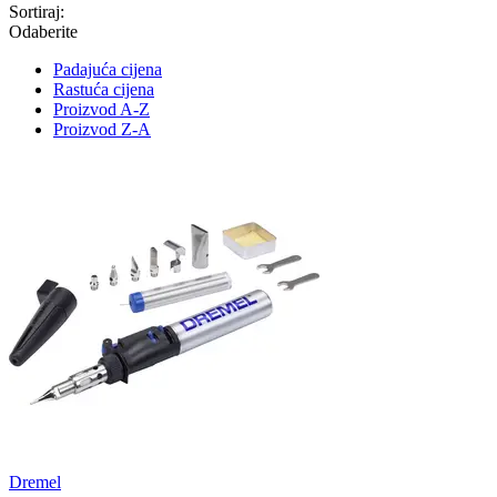
Sortiraj:
Odaberite
Padajuća cijena
Rastuća cijena
Proizvod A-Z
Proizvod Z-A
Dremel