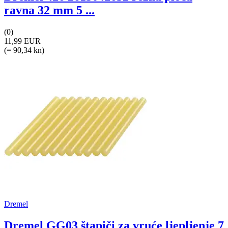
ravna 32 mm 5 ...
(0)
11,99 EUR
(= 90,34 kn)
Dremel
Dremel GG03 štapiči za vruće ljepljenje 7