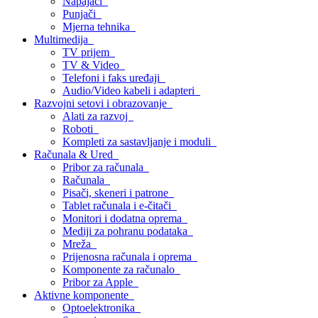
Napajači
Punjači
Mjerna tehnika
Multimedija
TV prijem
TV & Video
Telefoni i faks uređaji
Audio/Video kabeli i adapteri
Razvojni setovi i obrazovanje
Alati za razvoj
Roboti
Kompleti za sastavljanje i moduli
Računala & Ured
Pribor za računala
Računala
Pisači, skeneri i patrone
Tablet računala i e-čitači
Monitori i dodatna oprema
Mediji za pohranu podataka
Mreža
Prijenosna računala i oprema
Komponente za računalo
Pribor za Apple
Aktivne komponente
Optoelektronika