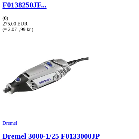
F0138250JF...
(0)
275,00 EUR
(= 2.071,99 kn)
Dremel
Dremel 3000-1/25 F0133000JP