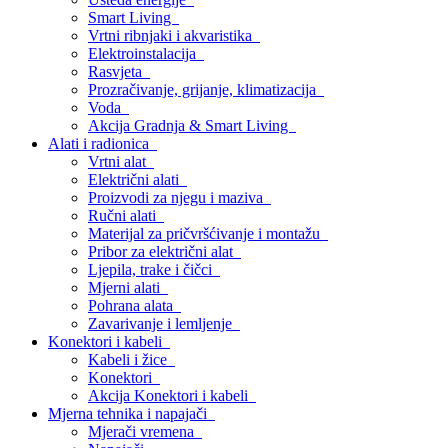
Smart Living
Vrtni ribnjaki i akvaristika
Elektroinstalacija
Rasvjeta
Prozračivanje, grijanje, klimatizacija
Voda
Akcija Gradnja & Smart Living
Alati i radionica
Vrtni alat
Električni alati
Proizvodi za njegu i maziva
Ručni alati
Materijal za pričvršćivanje i montažu
Pribor za električni alat
Ljepila, trake i čičci
Mjerni alati
Pohrana alata
Zavarivanje i lemljenje
Konektori i kabeli
Kabeli i žice
Konektori
Akcija Konektori i kabeli
Mjerna tehnika i napajači
Mjerači vremena