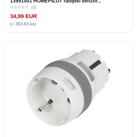
13991001 HOMEPILOT radijski senzor...
(0)
34,99 EUR
(= 263,63 kn)