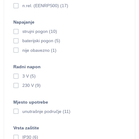
n.rel. (EENRPS00) (17)
Napajanje
strujni pogon (10)
baterijski pogon (5)
nije obavezno (1)
Radni napon
3 V (5)
230 V (9)
Mjesto upotrebe
unutrašnje područje (11)
Vrsta zaštite
IP30 (6)