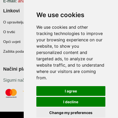
E-mail:
ana.zunec@ac-group.hr
Linkovi
We use cookies
O upravitelju web portala
We use cookies and other
O trvtki
tracking technologies to improve
your browsing experience on our
Opći uvjeti
website, to show you
Zaštita podataka
personalized content and
targeted ads, to analyze our
website traffic, and to understand
Načini plačanja
where our visitors are coming
from.
Sigurni načini plaćanja
I agree
I decline
Change my preferences