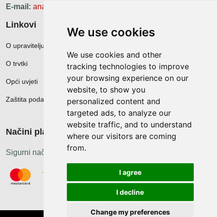
E-mail:
ana.zunec@ac-group.hr
Linkovi
We use cookies
O upravitelju web portala
We use cookies and other
O trvtki
tracking technologies to improve
your browsing experience on our
Opći uvjeti
website, to show you
Zaštita podataka
personalized content and
targeted ads, to analyze our
website traffic, and to understand
Načini plačanja
where our visitors are coming
from.
Sigurni načini plaćanja
I agree
I decline
Change my preferences