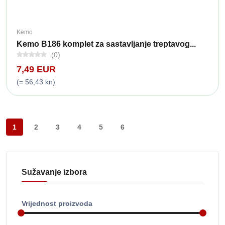
Kemo
Kemo B186 komplet za sastavljanje treptavog...
(0)
7,49 EUR
(= 56,43 kn)
1
2
3
4
5
6
Sužavanje izbora
Vrijednost proizvoda