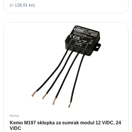
(= 128,01 kn)
Kemo
Kemo M197 sklopka za sumrak modul 12 V/DC, 24
V/DC