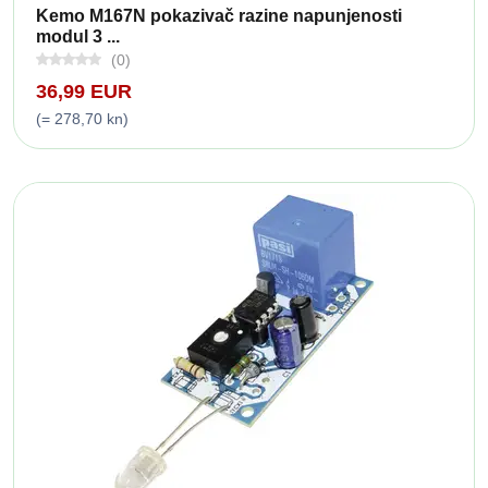
Kemo M167N pokazivač razine napunjenosti
modul 3 ...
(0)
36,99 EUR
(= 278,70 kn)