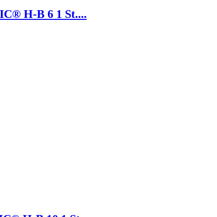
C® H-B 6 1 St....