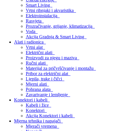
Smart Living
Vrtni ribnjaki i akvaristika
Elektroinstalacija
Rasvjeta
Prozračivanje, grijanje, klimatizacija
Voda
Akcija Gradnja & Smart Living
Alati i radionica
Vrtni alat
Električni alati
Proizvodi za njegu i maziva
Ručni alati
Materijal za pričvršćivanje i montažu
Pribor za električni alat
Ljepila, trake i čičci
Mjerni alati
Pohrana alata
Zavarivanje i lemljenje
Konektori i kabeli
Kabeli i žice
Konektori
Akcija Konektori i kabeli
Mjerna tehnika i napajači
Mjerači vremena