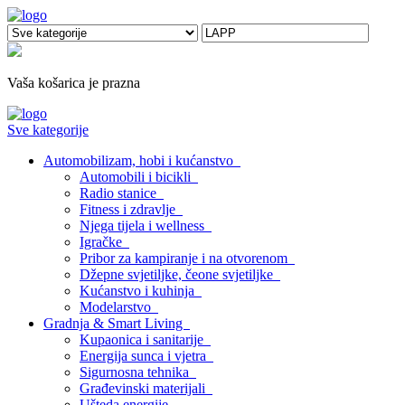
Vaša košarica je prazna
Sve kategorije
Automobilizam, hobi i kućanstvo
Automobili i bicikli
Radio stanice
Fitness i zdravlje
Njega tijela i wellness
Igračke
Pribor za kampiranje i na otvorenom
Džepne svjetiljke, čeone svjetiljke
Kućanstvo i kuhinja
Modelarstvo
Gradnja & Smart Living
Kupaonica i sanitarije
Energija sunca i vjetra
Sigurnosna tehnika
Građevinski materijali
Ušteda energije