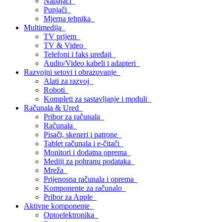
Napajači
Punjači
Mjerna tehnika
Multimedija
TV prijem
TV & Video
Telefoni i faks uređaji
Audio/Video kabeli i adapteri
Razvojni setovi i obrazovanje
Alati za razvoj
Roboti
Kompleti za sastavljanje i moduli
Računala & Ured
Pribor za računala
Računala
Pisači, skeneri i patrone
Tablet računala i e-čitači
Monitori i dodatna oprema
Mediji za pohranu podataka
Mreža
Prijenosna računala i oprema
Komponente za računalo
Pribor za Apple
Aktivne komponente
Optoelektronika