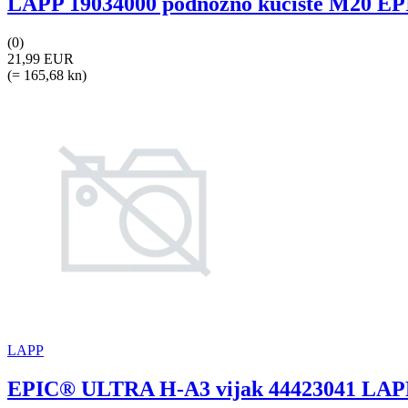
LAPP 19034000 podnožno kućište M20 EPIC
(0)
21,99 EUR
(= 165,68 kn)
LAPP
EPIC® ULTRA H-A3 vijak 44423041 LAPP