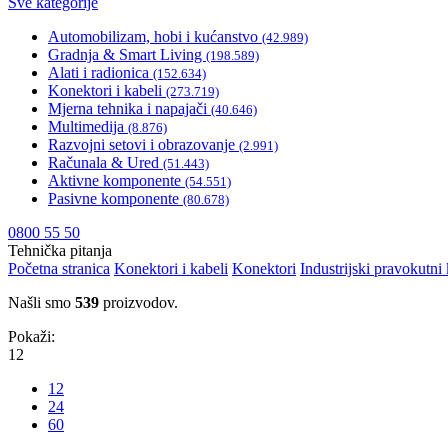
Sve kategorije
Automobilizam, hobi i kućanstvo
(42.989)
Gradnja & Smart Living
(198.589)
Alati i radionica
(152.634)
Konektori i kabeli
(273.719)
Mjerna tehnika i napajači
(40.646)
Multimedija
(8.876)
Razvojni setovi i obrazovanje
(2.991)
Računala & Ured
(51.443)
Aktivne komponente
(54.551)
Pasivne komponente
(80.678)
0800 55 50
Tehnička pitanja
Početna stranica
Konektori i kabeli
Konektori
Industrijski pravokutni
Našli smo
539
proizvodov.
Pokaži:
12
12
24
60