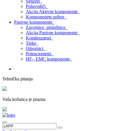
Senzori
Poluvodiči
Akcija Aktivne komponente
Komponenete-pribor
Pasivne komponente
Zavojnice, prigušnice
Akcija Pasivne komponente
Kondenzatori
Tipke
Otpornici
Potenciometri
HF-, EMC komponente
Tehnička pitanja
Vaša košarica je prazna