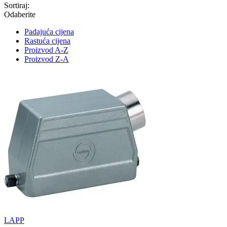
Sortiraj:
Odaberite
Padajuća cijena
Rastuća cijena
Proizvod A-Z
Proizvod Z-A
LAPP