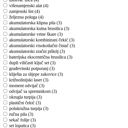
višenamjenski alat (4)
zamjenski list (4)
željezna poluga (4)
akumulatorska klipna pila (3)
akumulatorska kutna brusilica (3)
akumulatorske vrtne škare (3)
akumulatorski kombinirani čekić (3)
akumulatorski visokotlačni čistač (3)
akumulatorski zračni pištolj (3)
baterijska ekscentrična brusilica (3)
dupli viličasti ključ set (3)
građevinski potporanj (3)
kliješta za slijepe zakovice (3)
križnolinijski laser (3)
moment odvijač (3)
odvijač sa spremnikom (3)
okrugla turpija (3)
plastični čekić (3)
polukružna turpija (3)
ručna pila (3)
sekač folije (3)
set lopatica (3)