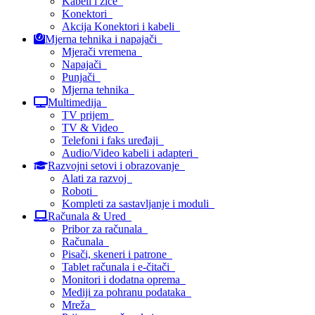
Kabeli i žice
Konektori
Akcija Konektori i kabeli
Mjerna tehnika i napajači
Mjerači vremena
Napajači
Punjači
Mjerna tehnika
Multimedija
TV prijem
TV & Video
Telefoni i faks uređaji
Audio/Video kabeli i adapteri
Razvojni setovi i obrazovanje
Alati za razvoj
Roboti
Kompleti za sastavljanje i moduli
Računala & Ured
Pribor za računala
Računala
Pisači, skeneri i patrone
Tablet računala i e-čitači
Monitori i dodatna oprema
Mediji za pohranu podataka
Mreža