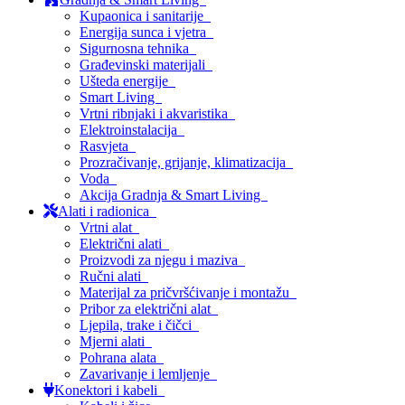
Kupaonica i sanitarije
Energija sunca i vjetra
Sigurnosna tehnika
Građevinski materijali
Ušteda energije
Smart Living
Vrtni ribnjaki i akvaristika
Elektroinstalacija
Rasvjeta
Prozračivanje, grijanje, klimatizacija
Voda
Akcija Gradnja & Smart Living
Alati i radionica
Vrtni alat
Električni alati
Proizvodi za njegu i maziva
Ručni alati
Materijal za pričvršćivanje i montažu
Pribor za električni alat
Ljepila, trake i čičci
Mjerni alati
Pohrana alata
Zavarivanje i lemljenje
Konektori i kabeli