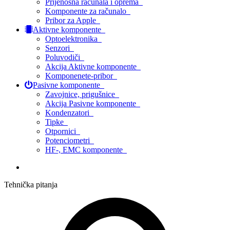
Prijenosna računala i oprema
Komponente za računalo
Pribor za Apple
Aktivne komponente
Optoelektronika
Senzori
Poluvodiči
Akcija Aktivne komponente
Komponenete-pribor
Pasivne komponente
Zavojnice, prigušnice
Akcija Pasivne komponente
Kondenzatori
Tipke
Otpornici
Potenciometri
HF-, EMC komponente
Tehnička pitanja