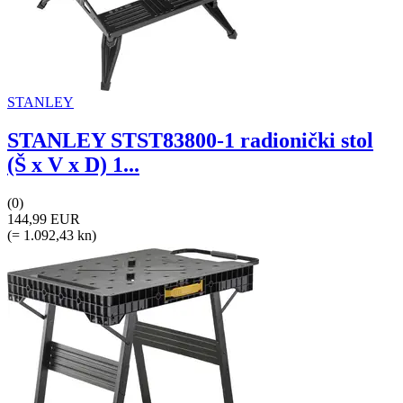
STANLEY
STANLEY STST83800-1 radionički stol
(Š x V x D) 1...
(0)
144,99 EUR
(= 1.092,43 kn)