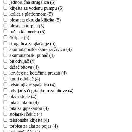
jednoručna strugalica (5)
kliješta za vodenu pumpu (5)
kolica s platformom (5)
plosnata okrugla kliješta (5)
plosnata turpija (5)
ručna klamerica (5)
škripac (5)
strugalica za glačanje (5)
akumulatorske škare za živicu (4)
akumulatorski puhač (4)
bit odvijač (4)
držač bitova (4)
kovčeg na kotačima prazan (4)
kutni odvijač (4)
odstranjivač spajalica (4)
odvijač s čegrtaljkom za bitove (4)
okvir skele (4)
pila s lukom (4)
pila za gipskarton (4)
stolarski čekić (4)
telefonska kliješta (4)
torbica za alat za pojas (4)
usisivač lišća (4)