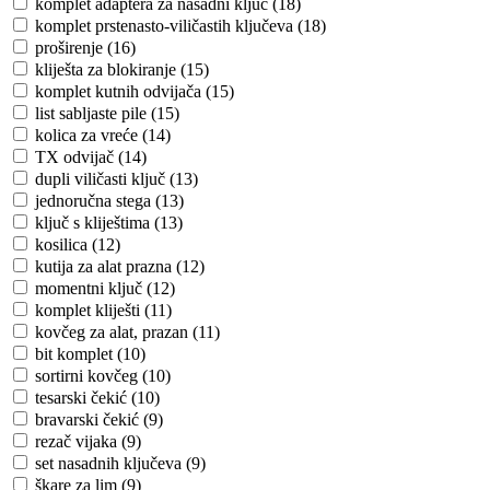
komplet adaptera za nasadni ključ (18)
komplet prstenasto-viličastih ključeva (18)
proširenje (16)
kliješta za blokiranje (15)
komplet kutnih odvijača (15)
list sabljaste pile (15)
kolica za vreće (14)
TX odvijač (14)
dupli viličasti ključ (13)
jednoručna stega (13)
ključ s kliještima (13)
kosilica (12)
kutija za alat prazna (12)
momentni ključ (12)
komplet kliješti (11)
kovčeg za alat, prazan (11)
bit komplet (10)
sortirni kovčeg (10)
tesarski čekić (10)
bravarski čekić (9)
rezač vijaka (9)
set nasadnih ključeva (9)
škare za lim (9)