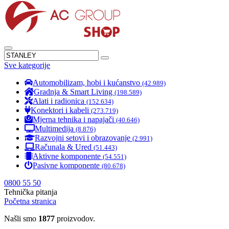
Sve kategorije
Automobilizam, hobi i kućanstvo
(42.989)
Gradnja & Smart Living
(198.589)
Alati i radionica
(152.634)
Konektori i kabeli
(273.719)
Mjerna tehnika i napajači
(40.646)
Multimedija
(8.876)
Razvojni setovi i obrazovanje
(2.991)
Računala & Ured
(51.443)
Aktivne komponente
(54.551)
Pasivne komponente
(80.678)
0800 55 50
Tehnička pitanja
Početna stranica
Našli smo
1877
proizvodov.