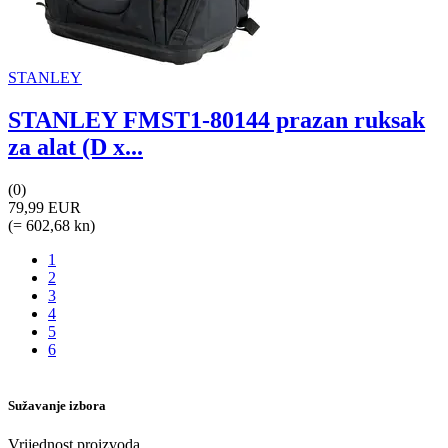
STANLEY
STANLEY FMST1-80144 prazan ruksak
za alat (D x...
(0)
79,99 EUR
(= 602,68 kn)
1
2
3
4
5
6
Sužavanje izbora
Vrijednost proizvoda