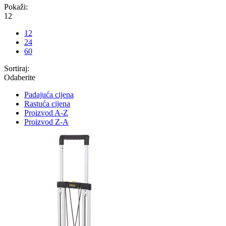
Pokaži:
12
12
24
60
Sortiraj:
Odaberite
Padajuća cijena
Rastuća cijena
Proizvod A-Z
Proizvod Z-A