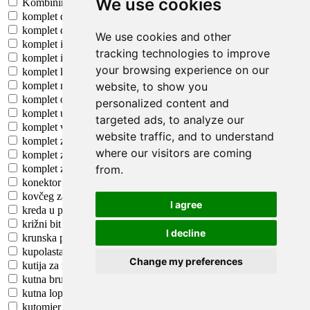
We use cookies
Kombinirani ekstraktor tekućine (1)
komplet dlijeta (1)
komplet duplih prstenastih ključeva (1)
We use cookies and other
komplet iglastih turpija (1)
tracking technologies to improve
komplet inbus ključeva (1)
your browsing experience on our
komplet kliješti za slijepe zakovice (1)
website, to show you
komplet nastavaka za nasadni ključ (1)
komplet odstranjivača spajalica (1)
personalized content and
komplet udarnog alata (1)
targeted ads, to analyze our
komplet višenamjenskog brusnog papira (1)
website traffic, and to understand
komplet za krimpanje (1)
where our visitors are coming
komplet za plinsko lemljenje (1)
from.
komplet zaštitnih nastavaka za nasadni ključ (1)
konektor (1)
kovčeg za alat, opremljen (1)
I agree
kreda u prahu (1)
križni bit (1)
I decline
krunska pila-komplet (1)
kupolasta libela (1)
Change my preferences
kutija za nošenje (1)
kutna brusilica (1)
kutna lopatica (1)
kutomjer (1)