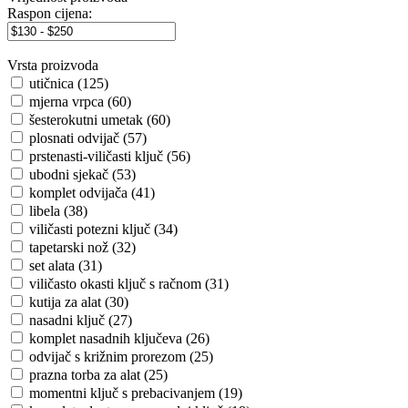
Raspon cijena:
Vrsta proizvoda
utičnica (125)
mjerna vrpca (60)
šesterokutni umetak (60)
plosnati odvijač (57)
prstenasti-viličasti ključ (56)
ubodni sjekač (53)
komplet odvijača (41)
libela (38)
viličasti potezni ključ (34)
tapetarski nož (32)
set alata (31)
viličasto okasti ključ s račnom (31)
kutija za alat (30)
nasadni ključ (27)
komplet nasadnih ključeva (26)
odvijač s križnim prorezom (25)
prazna torba za alat (25)
momentni ključ s prebacivanjem (19)