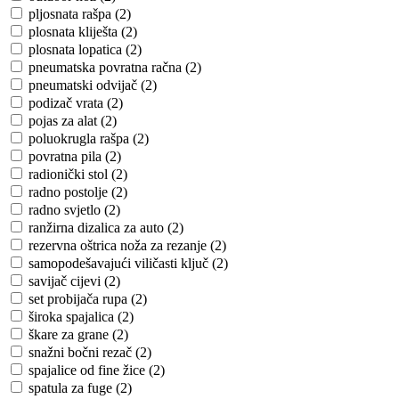
pljosnata rašpa (2)
plosnata kliješta (2)
plosnata lopatica (2)
pneumatska povratna račna (2)
pneumatski odvijač (2)
podizač vrata (2)
pojas za alat (2)
poluokrugla rašpa (2)
povratna pila (2)
radionički stol (2)
radno postolje (2)
radno svjetlo (2)
ranžirna dizalica za auto (2)
rezervna oštrica noža za rezanje (2)
samopodešavajući viličasti ključ (2)
savijač cijevi (2)
set probijača rupa (2)
široka spajalica (2)
škare za grane (2)
snažni bočni rezač (2)
spajalice od fine žice (2)
spatula za fuge (2)