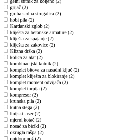
gelni štitnik za koljeno (2)
grijač (2)
gruba stolna strugalica (2)
hobi pila (2)
Kardanski zglob (2)
kliješta za betonske armature (2)
kliješta za spajanje (2)
kliješta za zakovice (2)
Klizna drška (2)
kolica za alat (2)
kombinacijski kutnik (2)
komplet bitova za nasadni ključ (2)
komplet kliješta za blokiranje (2)
komplet moment odvijača (2)
komplet turpija (2)
kompresor (2)
krunska pila (2)
kutna stega (2)
linijski laser (2)
mjerni kotač (2)
nosač za bicikl (2)
okrugla rašpa (2)
outdoor nož (2)