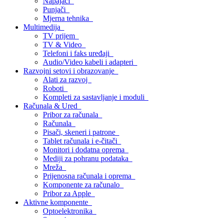
Napajači
Punjači
Mjerna tehnika
Multimedija
TV prijem
TV & Video
Telefoni i faks uređaji
Audio/Video kabeli i adapteri
Razvojni setovi i obrazovanje
Alati za razvoj
Roboti
Kompleti za sastavljanje i moduli
Računala & Ured
Pribor za računala
Računala
Pisači, skeneri i patrone
Tablet računala i e-čitači
Monitori i dodatna oprema
Mediji za pohranu podataka
Mreža
Prijenosna računala i oprema
Komponente za računalo
Pribor za Apple
Aktivne komponente
Optoelektronika