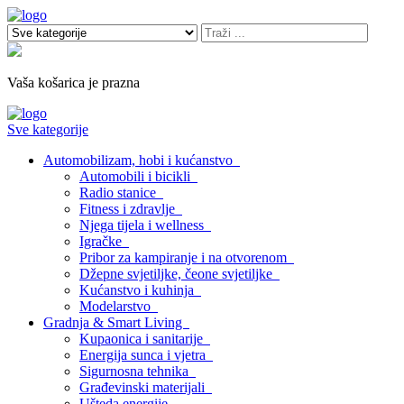
Vaša košarica je prazna
Sve kategorije
Automobilizam, hobi i kućanstvo
Automobili i bicikli
Radio stanice
Fitness i zdravlje
Njega tijela i wellness
Igračke
Pribor za kampiranje i na otvorenom
Džepne svjetiljke, čeone svjetiljke
Kućanstvo i kuhinja
Modelarstvo
Gradnja & Smart Living
Kupaonica i sanitarije
Energija sunca i vjetra
Sigurnosna tehnika
Građevinski materijali
Ušteda energije