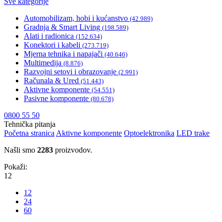
Sve kategorije
Automobilizam, hobi i kućanstvo
(42.989)
Gradnja & Smart Living
(198.589)
Alati i radionica
(152.634)
Konektori i kabeli
(273.719)
Mjerna tehnika i napajači
(40.646)
Multimedija
(8.876)
Razvojni setovi i obrazovanje
(2.991)
Računala & Ured
(51.443)
Aktivne komponente
(54.551)
Pasivne komponente
(80.678)
0800 55 50
Tehnička pitanja
Početna stranica
Aktivne komponente
Optoelektronika
LED trake
Našli smo
2283
proizvodov.
Pokaži:
12
12
24
60