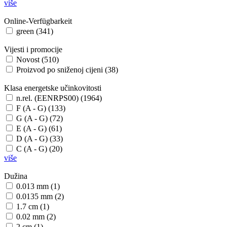
više
Online-Verfügbarkeit
green (341)
Vijesti i promocije
Novost (510)
Proizvod po sniženoj cijeni (38)
Klasa energetske učinkovitosti
n.rel. (EENRPS00) (1964)
F (A - G) (133)
G (A - G) (72)
E (A - G) (61)
D (A - G) (33)
C (A - G) (20)
više
Dužina
0.013 mm (1)
0.0135 mm (2)
1.7 cm (1)
0.02 mm (2)
2 cm (1)