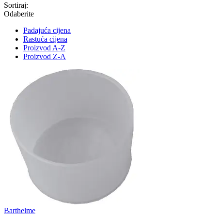
Sortiraj:
Odaberite
Padajuća cijena
Rastuća cijena
Proizvod A-Z
Proizvod Z-A
Barthelme