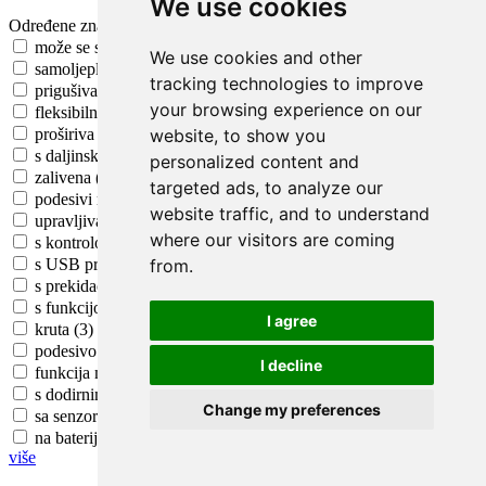
We use cookies
Određene značajke LED trake
može se skratiti (251)
We use cookies and other
samoljepljiva (219)
tracking technologies to improve
prigušivanje (153)
your browsing experience on our
fleksibilna (133)
website, to show you
proširiva (49)
s daljinskim upravljačem (40)
personalized content and
zalivena (29)
targeted ads, to analyze our
podesivi modovi svjetla (28)
website traffic, and to understand
upravljiva aplikacijom (16)
where our visitors are coming
s kontrolom glazbe (14)
from.
s USB priključkom (10)
s prekidačem (7)
s funkcijom timera (4)
I agree
kruta (3)
podesivo trajanje svijetljenja (3)
I decline
funkcija memorije (2)
s dodirnim prekidačem (2)
Change my preferences
sa senzorom za polumrak (2)
na baterije (1)
više