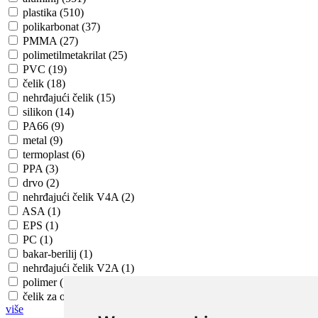
plastika (510)
polikarbonat (37)
PMMA (27)
polimetilmetakrilat (25)
PVC (19)
čelik (18)
nehrđajući čelik (15)
silikon (14)
PA66 (9)
metal (9)
termoplast (6)
PPA (3)
drvo (2)
nehrđajući čelik V4A (2)
ASA (1)
EPS (1)
PC (1)
bakar-berilij (1)
nehrđajući čelik V2A (1)
polimer (1)
čelik za opruge (1)
više