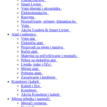
Smart Living
Vrtni ribnjaki i akvaristika
Elektroinstalacija
Rasvjeta
Prozračivanje, grijanje, klimatizacija
Voda
Akcija Gradnja & Smart Living
Alati i radionica
Vrtni alat
Električni alati
Proizvodi za njegu i maziva
Ručni alati
Materijal za pričvršćivanje i montažu
Pribor za električni alat
Ljepila, trake i čičci
Mjerni alati
Pohrana alata
Zavarivanje i lemljenje
Konektori i kabeli
Kabeli i žice
Konektori
Akcija Konektori i kabeli
Mjerna tehnika i napajači
Mjerači vremena