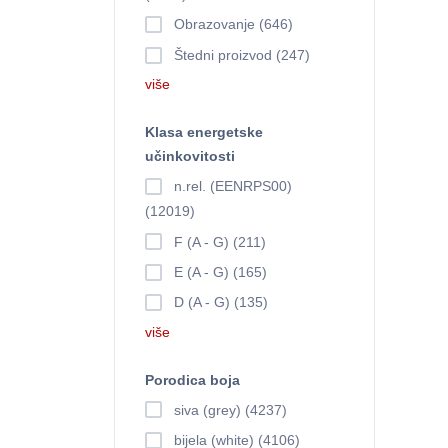
Obrazovanje (646)
Štedni proizvod (247)
više
Klasa energetske
učinkovitosti
n.rel. (EENRPS00)
(12019)
F (A - G) (211)
E (A - G) (165)
D (A - G) (135)
više
Porodica boja
siva (grey) (4237)
bijela (white) (4106)