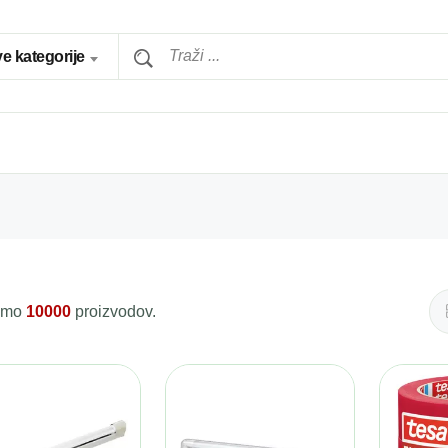
e kategorije
 smo
10000
proizvodov.