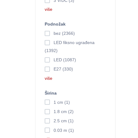
3 V/DC (3)
više
Podnožak
bez (2366)
LED fiksno ugrađena
(1392)
LED (1087)
E27 (330)
više
Širina
1 cm (1)
1.8 cm (2)
2.5 cm (1)
0.03 m (1)