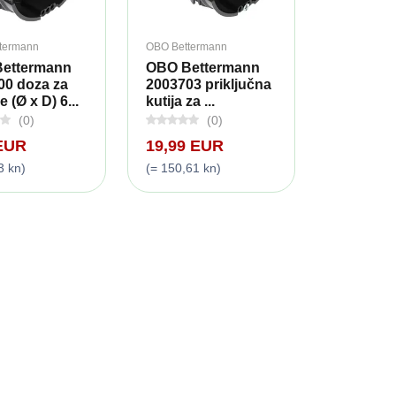
termann
OBO Bettermann
ettermann
OBO Bettermann
00 doza za
2003703 priključna
 (Ø x D) 6...
kutija za ...
(0)
(0)
 EUR
19,99 EUR
3 kn)
(= 150,61 kn)