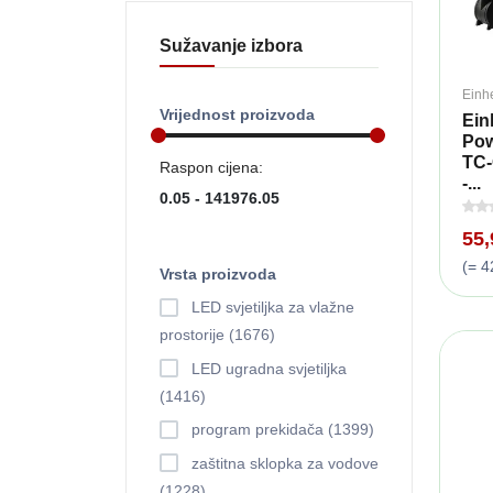
Sužavanje izbora
Einhe
Vrijednost proizvoda
Ein
Pow
TC-
Raspon cijena:
-...
55
(= 4
Vrsta proizvoda
LED svjetiljka za vlažne
prostorije (1676)
LED ugradna svjetiljka
(1416)
program prekidača (1399)
zaštitna sklopka za vodove
(1228)