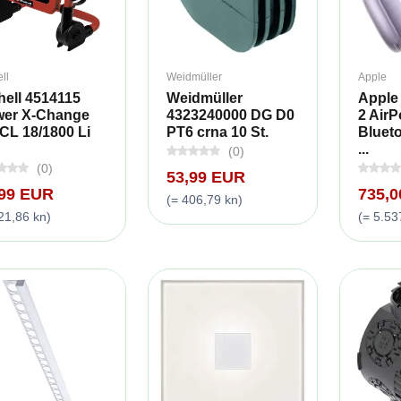
ll
Weidmüller
Apple
hell 4514115
Weidmüller
Apple
er X-Change
4323240000 DG D0
2 Air
CL 18/1800 Li
PT6 crna 10 St.
Bluet
...
(0)
(0)
53,99 EUR
,99 EUR
735,
(= 406,79 kn)
21,86 kn)
(= 5.53