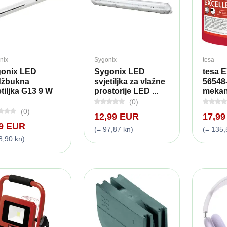
nix
Sygonix
tesa
onix LED
Sygonix LED
tesa 
džbukna
svjetiljka za vlažne
56548
etiljka G13 9 W
prostorije LED ...
mekana
(0)
(0)
12,99 EUR
17,9
49 EUR
(= 97,87 kn)
(= 135,
8,90 kn)