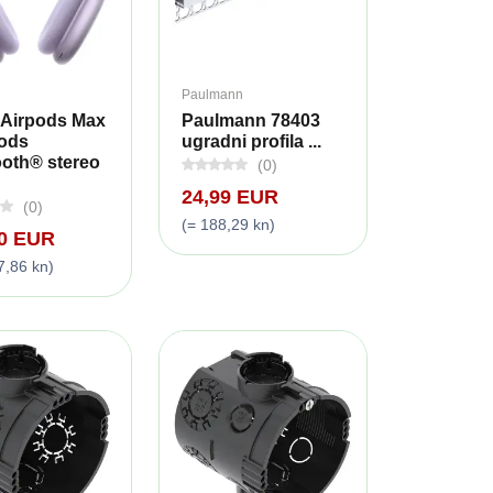
Paulmann
 Airpods Max
Paulmann 78403
Pods
ugradni profila ...
ooth® stereo
(0)
24,99 EUR
(0)
(= 188,29 kn)
00 EUR
7,86 kn)