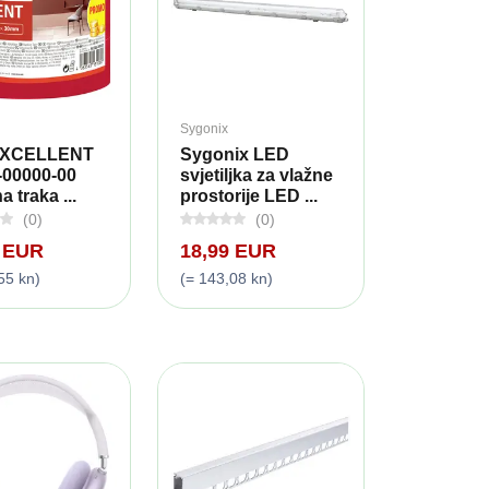
Sygonix
EXCELLENT
Sygonix LED
-00000-00
svjetiljka za vlažne
 traka ...
prostorije LED ...
(0)
(0)
9 EUR
18,99 EUR
55 kn)
(= 143,08 kn)