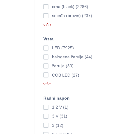
crna (black) (2286)
smeđa (brown) (237)
više
Vrsta
LED (7925)
halogena žarulja (44)
žarulja (30)
COB LED (27)
više
Radni napon
1.2 V (1)
3 V (31)
3 (12)