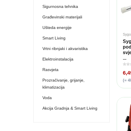
Sigurnosna tehnika
Građevinski materijali
Ušteda energije
Sygo
Smart Living
Syg
po
Vrtni ribnjaki i akvaristika
svj
...
Elektroinstalacija
Rasvjeta
6,
(= 4
Prozračivanje, grijanje,
klimatizacija
Voda
Akcija Gradnja & Smart Living