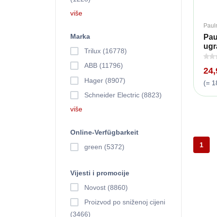
više
Paul
Marka
Pau
ugra
Trilux (16778)
ABB (11796)
24
Hager (8907)
(= 1
Schneider Electric (8823)
više
Online-Verfügbarkeit
1
green (5372)
Vijesti i promocije
Novost (8860)
Proizvod po sniženoj cijeni
(3466)