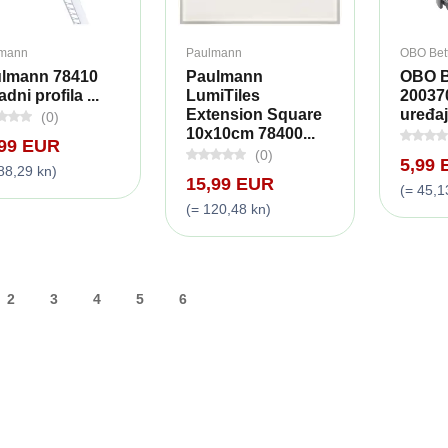
mann
Paulmann
OBO Bet
lmann 78410
Paulmann
OBO B
dni profila ...
LumiTiles
20037
Extension Square
uređaje
(0)
10x10cm 78400...
,99 EUR
(0)
5,99
88,29 kn)
15,99 EUR
(= 45,1
(= 120,48 kn)
2
3
4
5
6