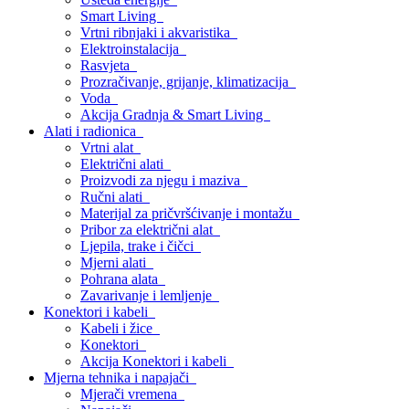
Smart Living
Vrtni ribnjaki i akvaristika
Elektroinstalacija
Rasvjeta
Prozračivanje, grijanje, klimatizacija
Voda
Akcija Gradnja & Smart Living
Alati i radionica
Vrtni alat
Električni alati
Proizvodi za njegu i maziva
Ručni alati
Materijal za pričvršćivanje i montažu
Pribor za električni alat
Ljepila, trake i čičci
Mjerni alati
Pohrana alata
Zavarivanje i lemljenje
Konektori i kabeli
Kabeli i žice
Konektori
Akcija Konektori i kabeli
Mjerna tehnika i napajači
Mjerači vremena