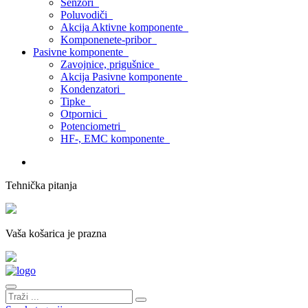
Senzori
Poluvodiči
Akcija Aktivne komponente
Komponenete-pribor
Pasivne komponente
Zavojnice, prigušnice
Akcija Pasivne komponente
Kondenzatori
Tipke
Otpornici
Potenciometri
HF-, EMC komponente
Tehnička pitanja
Vaša košarica je prazna