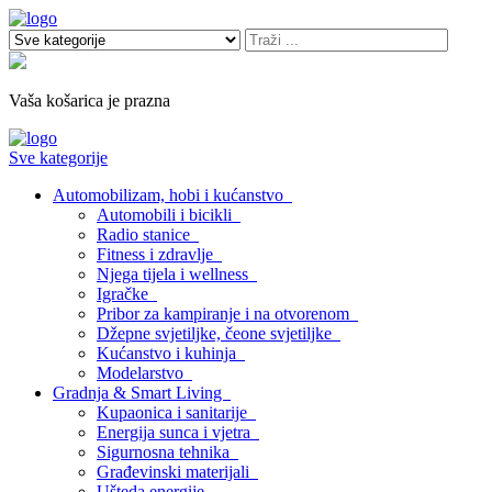
Vaša košarica je prazna
Sve kategorije
Automobilizam, hobi i kućanstvo
Automobili i bicikli
Radio stanice
Fitness i zdravlje
Njega tijela i wellness
Igračke
Pribor za kampiranje i na otvorenom
Džepne svjetiljke, čeone svjetiljke
Kućanstvo i kuhinja
Modelarstvo
Gradnja & Smart Living
Kupaonica i sanitarije
Energija sunca i vjetra
Sigurnosna tehnika
Građevinski materijali
Ušteda energije