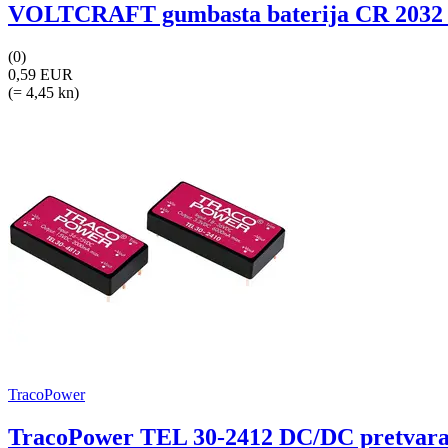
VOLTCRAFT gumbasta baterija CR 2032 3 
(0)
0,59 EUR
(= 4,45 kn)
TracoPower
TracoPower TEL 30-2412 DC/DC pretvarač 