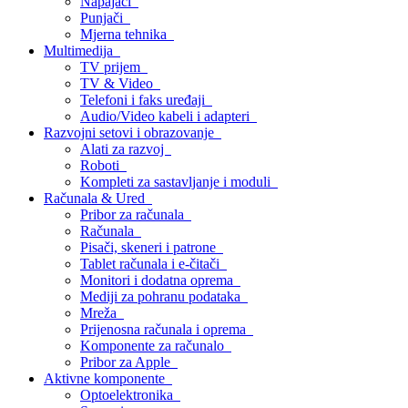
Napajači
Punjači
Mjerna tehnika
Multimedija
TV prijem
TV & Video
Telefoni i faks uređaji
Audio/Video kabeli i adapteri
Razvojni setovi i obrazovanje
Alati za razvoj
Roboti
Kompleti za sastavljanje i moduli
Računala & Ured
Pribor za računala
Računala
Pisači, skeneri i patrone
Tablet računala i e-čitači
Monitori i dodatna oprema
Mediji za pohranu podataka
Mreža
Prijenosna računala i oprema
Komponente za računalo
Pribor za Apple
Aktivne komponente
Optoelektronika