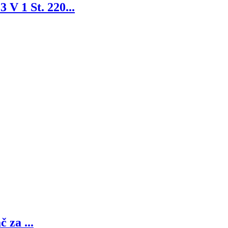
V 1 St. 220...
za ...