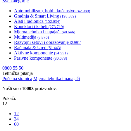
Sve kategorije
Automobilizam, hobi i kućanstvo
(42.989)
Gradnja & Smart Living
(198.589)
Alati i radionica
(152.634)
Konektori i kabeli
(273.719)
Mjerna tehnika i napajači
(40.646)
Multimedija
(8.876)
Razvojni setovi i obrazovanje
(2.991)
Računala & Ured
(51.443)
Aktivne komponente
(54.551)
Pasivne komponente
(80.678)
0800 55 50
Tehnička pitanja
Početna stranica
Mjerna tehnika i napajači
Našli smo
10003
proizvodov.
Pokaži:
12
12
24
60