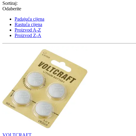
Sortiraj:
Odaberite
Padajuća cijena
Rastuća cijena
Proizvod A-Z
Proizvod Z-A
VOLTCRAFT