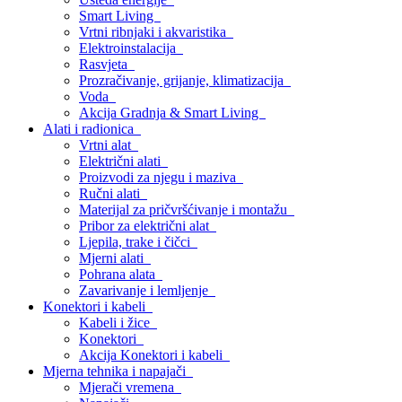
Smart Living
Vrtni ribnjaki i akvaristika
Elektroinstalacija
Rasvjeta
Prozračivanje, grijanje, klimatizacija
Voda
Akcija Gradnja & Smart Living
Alati i radionica
Vrtni alat
Električni alati
Proizvodi za njegu i maziva
Ručni alati
Materijal za pričvršćivanje i montažu
Pribor za električni alat
Ljepila, trake i čičci
Mjerni alati
Pohrana alata
Zavarivanje i lemljenje
Konektori i kabeli
Kabeli i žice
Konektori
Akcija Konektori i kabeli
Mjerna tehnika i napajači
Mjerači vremena