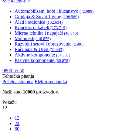
Sve kategorije
Automobilizam, hobi i kućanstvo
(42.989)
Gradnja & Smart Living
(198.589)
Alati i radionica
(152.634)
Konektori i kabeli
(273.719)
Mjerna tehnika i napajači
(40.646)
Multimedija
(8.876)
Razvojni setovi i obrazovanje
(2.991)
Računala & Ured
(51.443)
Aktivne komponente
(54.551)
Pasivne komponente
(80.678)
0800 55 50
Tehnička pitanja
Početna stranica
Elektromehanika
Našli smo
10000
proizvodov.
Pokaži:
12
12
24
60