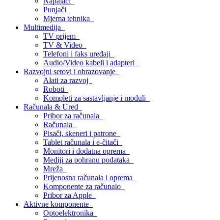
Napajači
Punjači
Mjerna tehnika
Multimedija
TV prijem
TV & Video
Telefoni i faks uređaji
Audio/Video kabeli i adapteri
Razvojni setovi i obrazovanje
Alati za razvoj
Roboti
Kompleti za sastavljanje i moduli
Računala & Ured
Pribor za računala
Računala
Pisači, skeneri i patrone
Tablet računala i e-čitači
Monitori i dodatna oprema
Mediji za pohranu podataka
Mreža
Prijenosna računala i oprema
Komponente za računalo
Pribor za Apple
Aktivne komponente
Optoelektronika