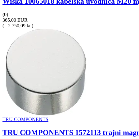
Wiska 10065018 kabelska uvodnica M20 mj
(0)
365,00 EUR
(= 2.750,09 kn)
TRU COMPONENTS
TRU COMPONENTS 1572113 trajni magnet 