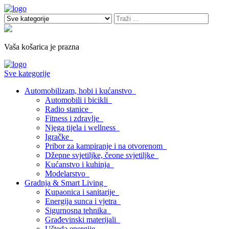
Vaša košarica je prazna
Sve kategorije
Automobilizam, hobi i kućanstvo
Automobili i bicikli
Radio stanice
Fitness i zdravlje
Njega tijela i wellness
Igračke
Pribor za kampiranje i na otvorenom
Džepne svjetiljke, čeone svjetiljke
Kućanstvo i kuhinja
Modelarstvo
Gradnja & Smart Living
Kupaonica i sanitarije
Energija sunca i vjetra
Sigurnosna tehnika
Građevinski materijali
Ušteda energije