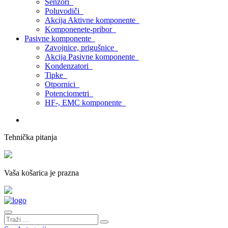
Senzori
Poluvodiči
Akcija Aktivne komponente
Komponenete-pribor
Pasivne komponente
Zavojnice, prigušnice
Akcija Pasivne komponente
Kondenzatori
Tipke
Otpornici
Potenciometri
HF-, EMC komponente
Tehnička pitanja
Vaša košarica je prazna