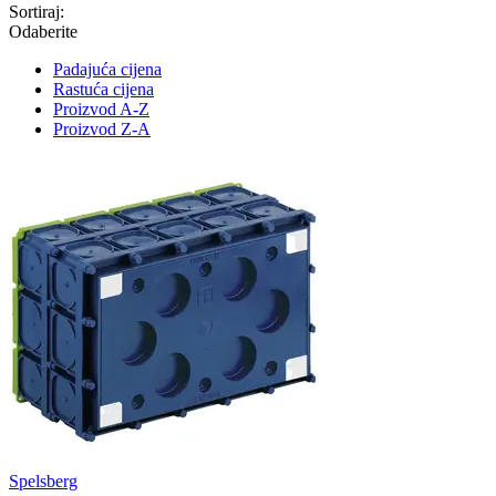
Sortiraj:
Odaberite
Padajuća cijena
Rastuća cijena
Proizvod A-Z
Proizvod Z-A
Spelsberg