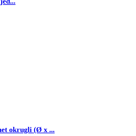
ed...
okrugli (Ø x ...