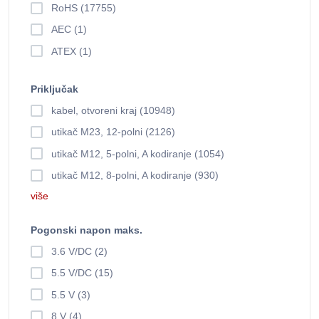
RoHS (17755)
AEC (1)
ATEX (1)
Priključak
kabel, otvoreni kraj (10948)
utikač M23, 12-polni (2126)
utikač M12, 5-polni, A kodiranje (1054)
utikač M12, 8-polni, A kodiranje (930)
više
Pogonski napon maks.
3.6 V/DC (2)
5.5 V/DC (15)
5.5 V (3)
8 V (4)