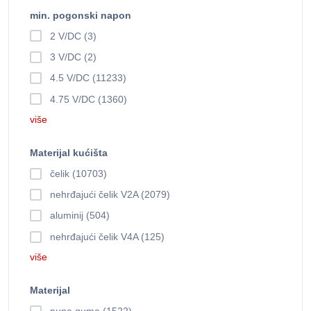
min. pogonski napon
2 V/DC (3)
3 V/DC (2)
4.5 V/DC (11233)
4.75 V/DC (1360)
više
Materijal kućišta
čelik (10703)
nehrđajući čelik V2A (2079)
aluminij (504)
nehrđajući čelik V4A (125)
više
Materijal