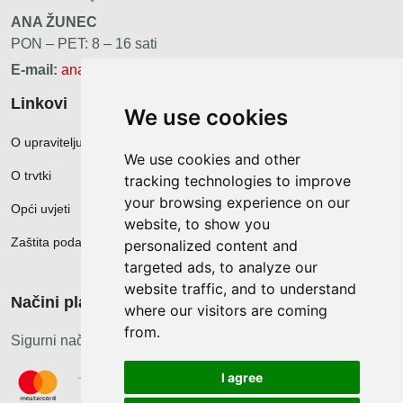
ANA ŽUNEC
PON – PET: 8 – 16 sati
E-mail:
ana.zunec@ac-group.hr
Linkovi
We use cookies
O upravitelju web portala
We use cookies and other
O trvtki
tracking technologies to improve
your browsing experience on our
Opći uvjeti
website, to show you
Zaštita podataka
personalized content and
targeted ads, to analyze our
website traffic, and to understand
Načini plačanja
where our visitors are coming
from.
Sigurni načini plaćanja
I agree