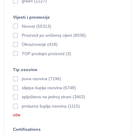
green (1227)
Vijesti i promocije
Novost (55313)
Proizvod po sniženoj cijeni (8036)
Obrazovanje (418)
TOP prodajni proizvod (3)
Tip osovine
puna osovina (7196)
slijepa šuplja osovina (6748)
spljoštena na jednoj strani (3463)
prolazna šuplja osovina (1115)
više
Certifications