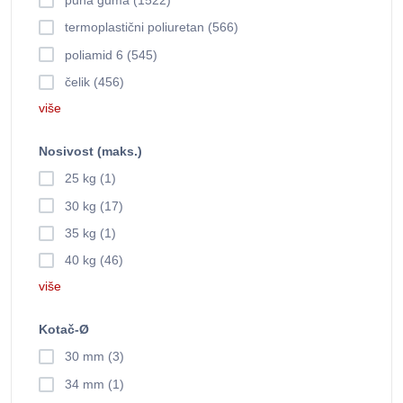
puna guma (1522)
termoplastični poliuretan (566)
poliamid 6 (545)
čelik (456)
više
Nosivost (maks.)
25 kg (1)
30 kg (17)
35 kg (1)
40 kg (46)
više
Kotač-Ø
30 mm (3)
34 mm (1)