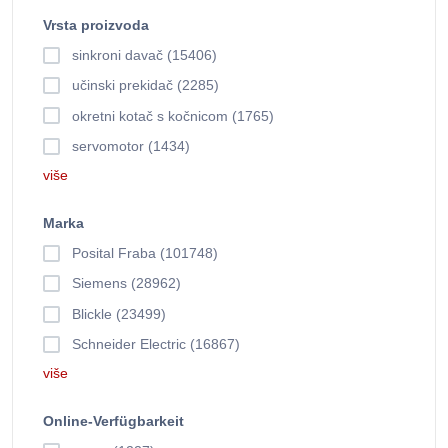
Vrsta proizvoda
sinkroni davač (15406)
učinski prekidač (2285)
okretni kotač s kočnicom (1765)
servomotor (1434)
više
Marka
Posital Fraba (101748)
Siemens (28962)
Blickle (23499)
Schneider Electric (16867)
više
Online-Verfügbarkeit