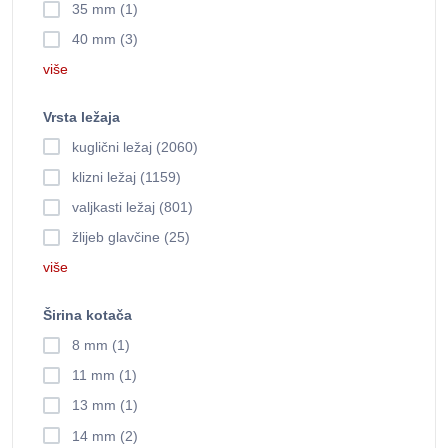
35 mm (1)
40 mm (3)
više
Vrsta ležaja
kuglični ležaj (2060)
klizni ležaj (1159)
valjkasti ležaj (801)
žlijeb glavčine (25)
više
Širina kotača
8 mm (1)
11 mm (1)
13 mm (1)
14 mm (2)