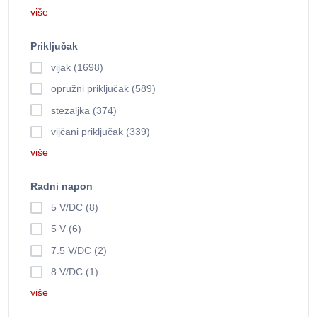
više
Priključak
vijak (1698)
opružni priključak (589)
stezaljka (374)
vijčani priključak (339)
više
Radni napon
5 V/DC (8)
5 V (6)
7.5 V/DC (2)
8 V/DC (1)
više