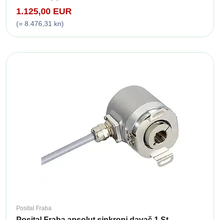
1.125,00 EUR
(= 8.476,31 kn)
Posital Fraba
Posital Fraba apsolut sinkroni davač 1 St. ...