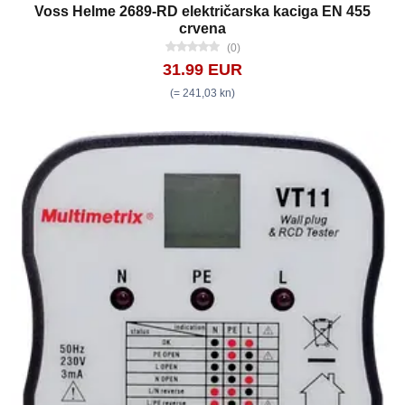
Voss Helme 2689-RD električarska kaciga EN 455
crvena
(0)
31.99 EUR
(= 241,03 kn)