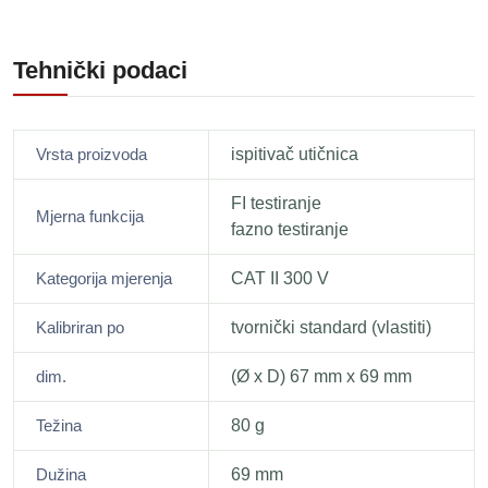
Tehnički podaci
Vrsta proizvoda
ispitivač utičnica
FI testiranje
Mjerna funkcija
fazno testiranje
Kategorija mjerenja
CAT II 300 V
Kalibriran po
tvornički standard (vlastiti)
dim.
(Ø x D) 67 mm x 69 mm
Težina
80 g
Dužina
69 mm