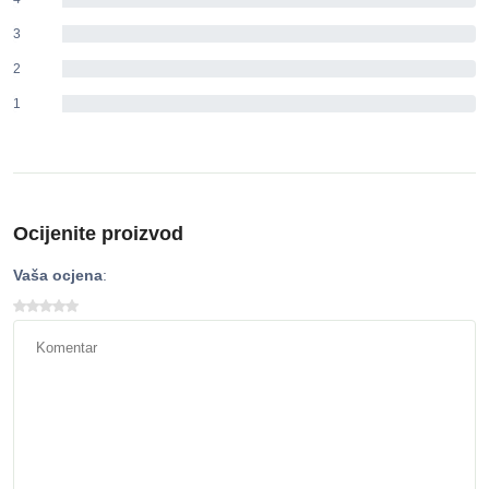
3
0%
2
0%
1
0%
Ocijenite proizvod
Vaša ocjena
: