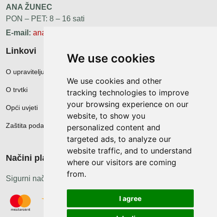
ANA ŽUNEC
PON – PET: 8 – 16 sati
E-mail:
ana.zunec@ac-group.hr
Linkovi
We use cookies
O upravitelju web portala
We use cookies and other
O trvtki
tracking technologies to improve
your browsing experience on our
Opći uvjeti
website, to show you
Zaštita podataka
personalized content and
targeted ads, to analyze our
website traffic, and to understand
Načini plačanja
where our visitors are coming
from.
Sigurni načini plaćanja
I agree