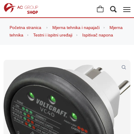
Početna stranica
Mjerna tehnika i napajači
Mjerna
tehnika
Testni i ispitni uređaji
Ispitivač napona