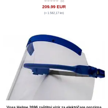
(0)
209.99 EUR
(= 1.582,17 kn)
Voss Helme 2696 zaštitni vizir za električare prozirna