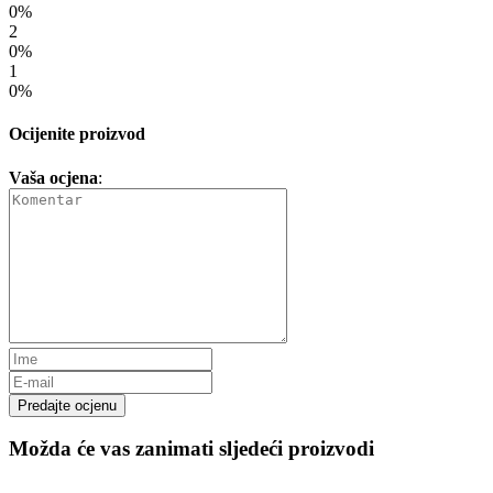
0%
2
0%
1
0%
Ocijenite proizvod
Vaša ocjena
:
Predajte ocjenu
Možda će vas zanimati sljedeći proizvodi