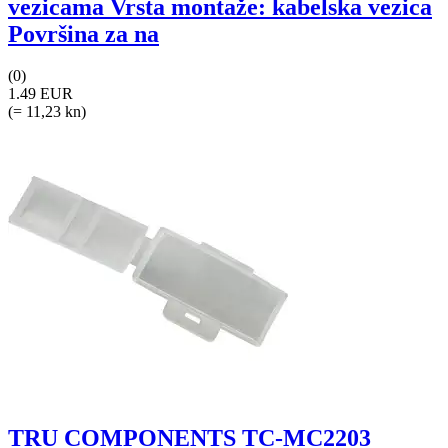
vezicama Vrsta montaže: kabelska vezica
Površina za na
(0)
1.49 EUR
(= 11,23 kn)
TRU COMPONENTS TC-MC2203