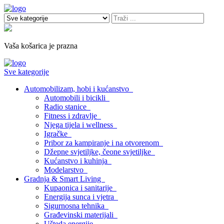
Vaša košarica je prazna
Sve kategorije
Automobilizam, hobi i kućanstvo
Automobili i bicikli
Radio stanice
Fitness i zdravlje
Njega tijela i wellness
Igračke
Pribor za kampiranje i na otvorenom
Džepne svjetiljke, čeone svjetiljke
Kućanstvo i kuhinja
Modelarstvo
Gradnja & Smart Living
Kupaonica i sanitarije
Energija sunca i vjetra
Sigurnosna tehnika
Građevinski materijali
Ušteda energije