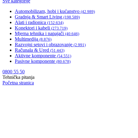
Sve kategorije
Automobilizam, hobi i kućanstvo
(42.989)
Gradnja & Smart Living
(198.589)
Alati i radionica
(152.634)
Konektori i kabeli
(273.719)
Mjerna tehnika i napajači
(40.646)
Multimedija
(8.876)
Razvojni setovi i obrazovanje
(2.991)
Računala & Ured
(51.443)
Aktivne komponente
(54.551)
Pasivne komponente
(80.678)
0800 55 50
Tehnička pitanja
Početna stranica