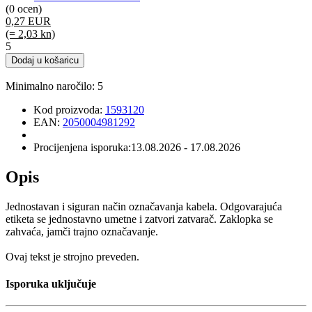
(0 ocen)
0,27 EUR
(= 2,03 kn)
5
Dodaj u košaricu
Minimalno naročilo: 5
Kod proizvoda:
1593120
EAN:
2050004981292
Procijenjena isporuka:
13.08.2026 - 17.08.2026
Opis
Jednostavan i siguran način označavanja kabela. Odgovarajuća
etiketa se jednostavno umetne i zatvori zatvarač. Zaklopka se
zahvaća, jamči trajno označavanje.
Ovaj tekst je strojno preveden.
Isporuka uključuje