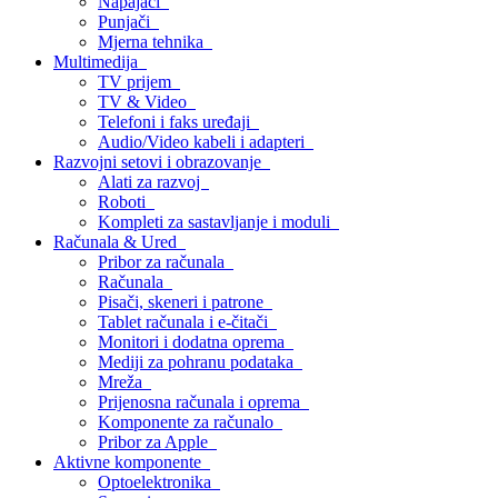
Napajači
Punjači
Mjerna tehnika
Multimedija
TV prijem
TV & Video
Telefoni i faks uređaji
Audio/Video kabeli i adapteri
Razvojni setovi i obrazovanje
Alati za razvoj
Roboti
Kompleti za sastavljanje i moduli
Računala & Ured
Pribor za računala
Računala
Pisači, skeneri i patrone
Tablet računala i e-čitači
Monitori i dodatna oprema
Mediji za pohranu podataka
Mreža
Prijenosna računala i oprema
Komponente za računalo
Pribor za Apple
Aktivne komponente
Optoelektronika