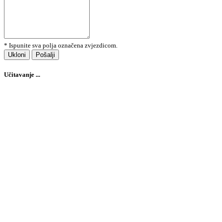
* Ispunite sva polja označena zvjezdicom.
Ukloni
Pošalji
Učitavanje ...