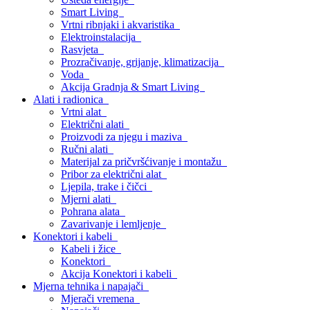
Smart Living
Vrtni ribnjaki i akvaristika
Elektroinstalacija
Rasvjeta
Prozračivanje, grijanje, klimatizacija
Voda
Akcija Gradnja & Smart Living
Alati i radionica
Vrtni alat
Električni alati
Proizvodi za njegu i maziva
Ručni alati
Materijal za pričvršćivanje i montažu
Pribor za električni alat
Ljepila, trake i čičci
Mjerni alati
Pohrana alata
Zavarivanje i lemljenje
Konektori i kabeli
Kabeli i žice
Konektori
Akcija Konektori i kabeli
Mjerna tehnika i napajači
Mjerači vremena