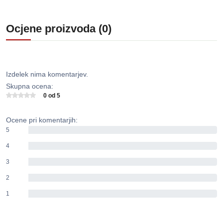
Ocjene proizvoda (0)
Izdelek nima komentarjev.
Skupna ocena:
0 od 5
Ocene pri komentarjih:
5
0%
4
0%
3
0%
2
0%
1
0%