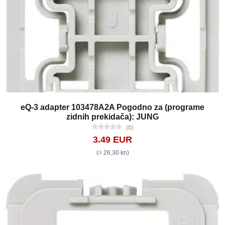
eQ-3 adapter 103478A2A Pogodno za (programe
zidnih prekidača): JUNG
(0)
3.49 EUR
(= 26,30 kn)