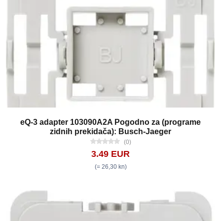
eQ-3 adapter 103090A2A Pogodno za (programe
zidnih prekidača): Busch-Jaeger
(0)
3.49 EUR
(= 26,30 kn)