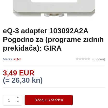
eQ-3 adapter 103092A2A
Pogodno za (programe zidnih
prekidača): GIRA
Marka
eQ-3
(0 ocen)
3,49 EUR
(= 26,30 kn)
Dodaj u košaricu
1