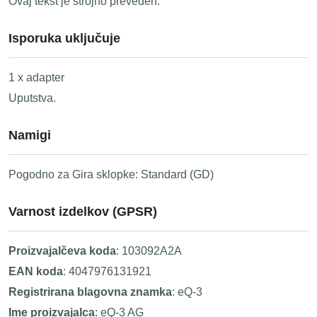
Ovaj tekst je strojno preveden.
Isporuka uključuje
1 x adapter
Uputstva.
Namigi
Pogodno za Gira sklopke: Standard (GD)
Varnost izdelkov (GPSR)
Proizvajalčeva koda
: 103092A2A
EAN koda
: 4047976131921
Registrirana blagovna znamka
: eQ-3
Ime proizvajalca
: eQ-3 AG