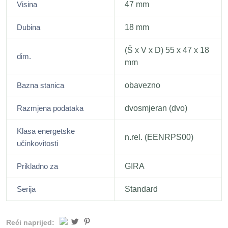
Visina
47 mm
Dubina
18 mm
(Š x V x D) 55 x 47 x 18
dim.
mm
Bazna stanica
obavezno
Razmjena podataka
dvosmjeran (dvo)
Klasa energetske
n.rel. (EENRPS00)
učinkovitosti
Prikladno za
GIRA
Serija
Standard
Reći naprijed: