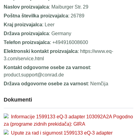
Naslov proizvajalca
: Maiburger Str. 29
Poštna številka proizvajalca
: 26789
Kraj proizvajalca
: Leer
Država proizvajalca
: Germany
Telefon proizvajalca
: +494916008600
Elektronski kontakt proizvajalca
: https://www.eq-
3.com/service.html
Kontakt odgovorne osebe za varnost
:
product.support@conrad.de
Država odgovorne osebe za varnost
: Nemčija
Dokumenti
Informacije 1599133 eQ-3 adapter 103092A2A Pogodno
za (programe zidnih prekidača): GIRA
Upute za rad i sigurnost 1599133 eQ-3 adapter