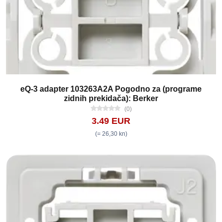
eQ-3 adapter 103263A2A Pogodno za (programe
zidnih prekidača): Berker
(0)
3.49 EUR
(= 26,30 kn)