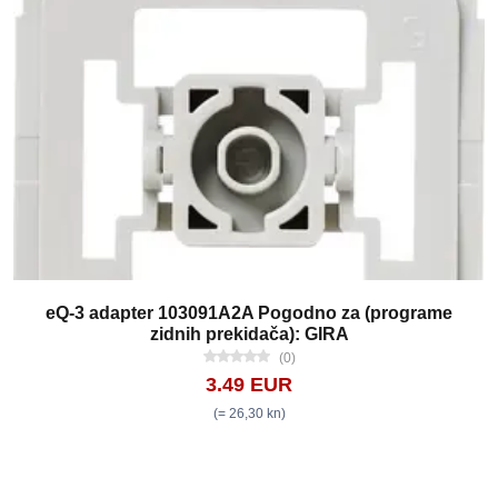
eQ-3 adapter 103091A2A Pogodno za (programe
zidnih prekidača): GIRA
(0)
3.49 EUR
(= 26,30 kn)