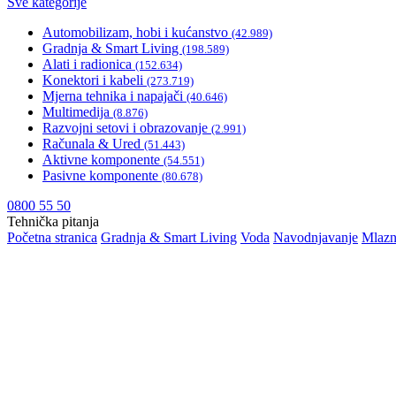
Sve kategorije
Automobilizam, hobi i kućanstvo
(42.989)
Gradnja & Smart Living
(198.589)
Alati i radionica
(152.634)
Konektori i kabeli
(273.719)
Mjerna tehnika i napajači
(40.646)
Multimedija
(8.876)
Razvojni setovi i obrazovanje
(2.991)
Računala & Ured
(51.443)
Aktivne komponente
(54.551)
Pasivne komponente
(80.678)
0800 55 50
Tehnička pitanja
Početna stranica
Gradnja & Smart Living
Voda
Navodnjavanje
Mlazni