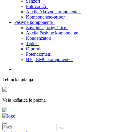
Senzori
Poluvodiči
Akcija Aktivne komponente
Komponenete-pribor
Pasivne komponente
Zavojnice, prigušnice
Akcija Pasivne komponente
Kondenzatori
Tipke
Otpornici
Potenciometri
HF-, EMC komponente
Tehnička pitanja
Vaša košarica je prazna