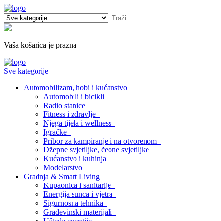
Vaša košarica je prazna
Sve kategorije
Automobilizam, hobi i kućanstvo
Automobili i bicikli
Radio stanice
Fitness i zdravlje
Njega tijela i wellness
Igračke
Pribor za kampiranje i na otvorenom
Džepne svjetiljke, čeone svjetiljke
Kućanstvo i kuhinja
Modelarstvo
Gradnja & Smart Living
Kupaonica i sanitarije
Energija sunca i vjetra
Sigurnosna tehnika
Građevinski materijali
Ušteda energije