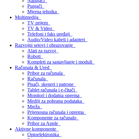
Napajači
Punjači
Mjerna tehnika
Multimedija
TV prijem
TV & Video
Telefoni i faks uređaji
Audio/Video kabeli i adapteri
Razvojni setovi i obrazovanje
Alati za razvoj
Roboti
Kompleti za sastavljanje i moduli
Računala & Ured
Pribor za računala
Računala
Pisači, skeneri i patrone
Tablet računala i e-čitači
Monitori i dodatna oprema
Mediji za pohranu podataka
Mreža
Prijenosna računala i oprema
Komponente za računalo
Pribor za Apple
Aktivne komponente
Optoelektronika