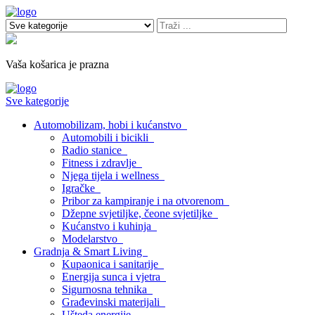
Vaša košarica je prazna
Sve kategorije
Automobilizam, hobi i kućanstvo
Automobili i bicikli
Radio stanice
Fitness i zdravlje
Njega tijela i wellness
Igračke
Pribor za kampiranje i na otvorenom
Džepne svjetiljke, čeone svjetiljke
Kućanstvo i kuhinja
Modelarstvo
Gradnja & Smart Living
Kupaonica i sanitarije
Energija sunca i vjetra
Sigurnosna tehnika
Građevinski materijali
Ušteda energije