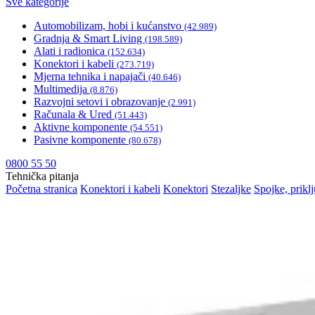
Sve kategorije
Automobilizam, hobi i kućanstvo
(42.989)
Gradnja & Smart Living
(198.589)
Alati i radionica
(152.634)
Konektori i kabeli
(273.719)
Mjerna tehnika i napajači
(40.646)
Multimedija
(8.876)
Razvojni setovi i obrazovanje
(2.991)
Računala & Ured
(51.443)
Aktivne komponente
(54.551)
Pasivne komponente
(80.678)
0800 55 50
Tehnička pitanja
Početna stranica
Konektori i kabeli
Konektori
Stezaljke
Spojke, priklj