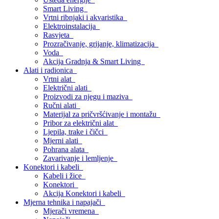
Smart Living
Vrtni ribnjaki i akvaristika
Elektroinstalacija
Rasvjeta
Prozračivanje, grijanje, klimatizacija
Voda
Akcija Gradnja & Smart Living
Alati i radionica
Vrtni alat
Električni alati
Proizvodi za njegu i maziva
Ručni alati
Materijal za pričvršćivanje i montažu
Pribor za električni alat
Ljepila, trake i čičci
Mjerni alati
Pohrana alata
Zavarivanje i lemljenje
Konektori i kabeli
Kabeli i žice
Konektori
Akcija Konektori i kabeli
Mjerna tehnika i napajači
Mjerači vremena