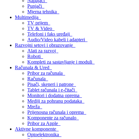
Napajači
Punjači
Mjerna tehnika
Multimedija
TV prijem
TV & Video
Telefoni i faks uređaji
Audio/Video kabeli i adapteri
Razvojni setovi i obrazovanje
Alati za razvoj
Roboti
Kompleti za sastavljanje i moduli
Računala & Ured
Pribor za računala
Računala
Pisači, skeneri i patrone
Tablet računala i e-čitači
Monitori i dodatna oprema
Mediji za pohranu podataka
Mreža
Prijenosna računala i oprema
Komponente za računalo
Pribor za Apple
Aktivne komponente
Optoelektronika