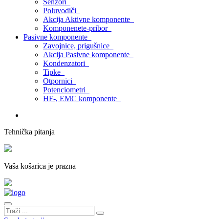
Senzori
Poluvodiči
Akcija Aktivne komponente
Komponenete-pribor
Pasivne komponente
Zavojnice, prigušnice
Akcija Pasivne komponente
Kondenzatori
Tipke
Otpornici
Potenciometri
HF-, EMC komponente
Tehnička pitanja
Vaša košarica je prazna