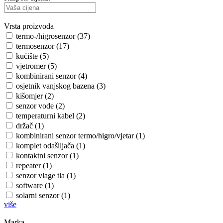
Vrsta proizvoda
termo-/higrosenzor (37)
termosenzor (17)
kućište (5)
vjetromer (5)
kombinirani senzor (4)
osjetnik vanjskog bazena (3)
kišomjer (2)
senzor vode (2)
temperaturni kabel (2)
držač (1)
kombinirani senzor termo/higro/vjetar (1)
komplet odašiljača (1)
kontaktni senzor (1)
repeater (1)
senzor vlage tla (1)
software (1)
solarni senzor (1)
više
Marka