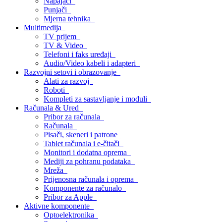
Napajači
Punjači
Mjerna tehnika
Multimedija
TV prijem
TV & Video
Telefoni i faks uređaji
Audio/Video kabeli i adapteri
Razvojni setovi i obrazovanje
Alati za razvoj
Roboti
Kompleti za sastavljanje i moduli
Računala & Ured
Pribor za računala
Računala
Pisači, skeneri i patrone
Tablet računala i e-čitači
Monitori i dodatna oprema
Mediji za pohranu podataka
Mreža
Prijenosna računala i oprema
Komponente za računalo
Pribor za Apple
Aktivne komponente
Optoelektronika