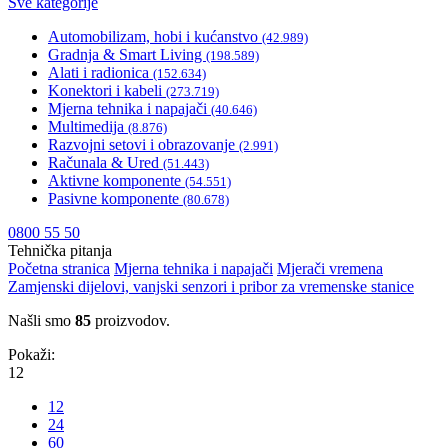
Sve kategorije
Automobilizam, hobi i kućanstvo
(42.989)
Gradnja & Smart Living
(198.589)
Alati i radionica
(152.634)
Konektori i kabeli
(273.719)
Mjerna tehnika i napajači
(40.646)
Multimedija
(8.876)
Razvojni setovi i obrazovanje
(2.991)
Računala & Ured
(51.443)
Aktivne komponente
(54.551)
Pasivne komponente
(80.678)
0800 55 50
Tehnička pitanja
Početna stranica
Mjerna tehnika i napajači
Mjerači vremena
Zamjenski dijelovi, vanjski senzori i pribor za vremenske stanice
Našli smo
85
proizvodov.
Pokaži:
12
12
24
60