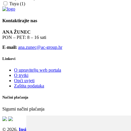
Tuya (1)
Kontaktirajte nas
ANA ŽUNEC
PON – PET: 8 – 16 sati
E-mail:
ana.zunec@ac-group.hr
Linkovi
O upravitelju web portala
O trvtki
Opći uvjeti
Zaštita podataka
Načini plačanja
Sigurni načini plaćanja
© 2026,
Insist d.o.o.