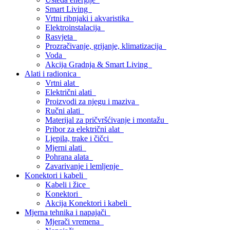
Smart Living
Vrtni ribnjaki i akvaristika
Elektroinstalacija
Rasvjeta
Prozračivanje, grijanje, klimatizacija
Voda
Akcija Gradnja & Smart Living
Alati i radionica
Vrtni alat
Električni alati
Proizvodi za njegu i maziva
Ručni alati
Materijal za pričvršćivanje i montažu
Pribor za električni alat
Ljepila, trake i čičci
Mjerni alati
Pohrana alata
Zavarivanje i lemljenje
Konektori i kabeli
Kabeli i žice
Konektori
Akcija Konektori i kabeli
Mjerna tehnika i napajači
Mjerači vremena