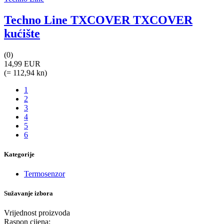
Techno Line TXCOVER TXCOVER
kućište
(0)
14,99 EUR
(= 112,94 kn)
1
2
3
4
5
6
Kategorije
Termosenzor
Sužavanje izbora
Vrijednost proizvoda
Raspon cijena: