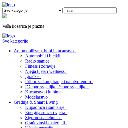
Vaša košarica je prazna
Sve kategorije
Automobilizam, hobi i kućanstvo
Automobili i bicikli
Radio stanice
Fitness i zdravlje
Njega tijela i wellness
Igračke
Pribor za kampiranje i na otvorenom
Džepne svjetiljke, čeone svjetiljke
Kućanstvo i kuhinja
Modelarstvo
Gradnja & Smart Living
Kupaonica i sanitarije
Energija sunca i vjetra
Sigurnosna tehnika
Građevinski materijali
Ušteda energije