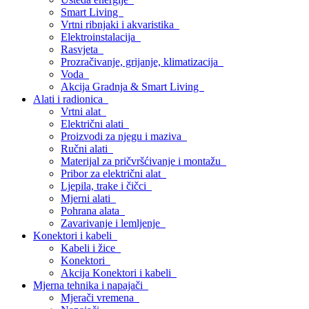
Smart Living
Vrtni ribnjaki i akvaristika
Elektroinstalacija
Rasvjeta
Prozračivanje, grijanje, klimatizacija
Voda
Akcija Gradnja & Smart Living
Alati i radionica
Vrtni alat
Električni alati
Proizvodi za njegu i maziva
Ručni alati
Materijal za pričvršćivanje i montažu
Pribor za električni alat
Ljepila, trake i čičci
Mjerni alati
Pohrana alata
Zavarivanje i lemljenje
Konektori i kabeli
Kabeli i žice
Konektori
Akcija Konektori i kabeli
Mjerna tehnika i napajači
Mjerači vremena