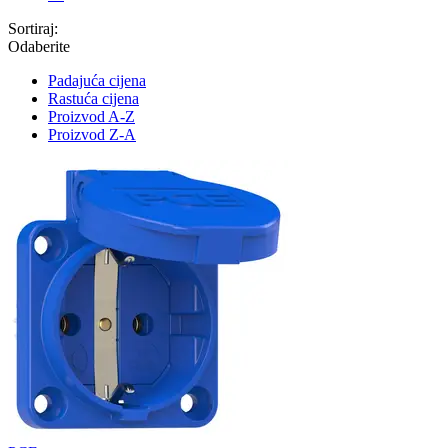
Sortiraj:
Odaberite
Padajuća cijena
Rastuća cijena
Proizvod A-Z
Proizvod Z-A