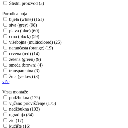
Štedni proizvod (3)
Porodica boja
bijela (white) (161)
siva (grey) (98)
plava (blue) (60)
crna (black) (59)
višebojna (multicolored) (25)
narančasta (orange) (19)
crvena (red) (14)
zelena (green) (9)
smeđa (brown) (4)
transparentna (3)
žuta (yellow) (3)
više
Vrsta montaže
podžbukna (175)
vijčano pričvršćenje (175)
nadžbukna (103)
ugradnja (84)
zid (17)
kućište (16)