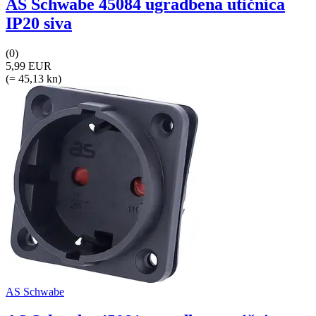
AS Schwabe 45084 ugradbena utičnica
IP20 siva
(0)
5,99 EUR
(= 45,13 kn)
AS Schwabe