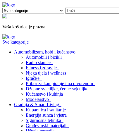
Vaša košarica je prazna
Sve kategorije
Automobilizam, hobi i kućanstvo
Automobili i bicikli
Radio stanice
Fitness i zdravlje
Njega tijela i wellness
Igračke
Pribor za kampiranje i na otvorenom
Džepne svjetiljke, čeone svjetiljke
Kućanstvo i kuhinja
Modelarstvo
Gradnja & Smart Living
Kupaonica i sanitarije
Energija sunca i vjetra
Sigurnosna tehnika
Građevinski materijali
Ušteda energije