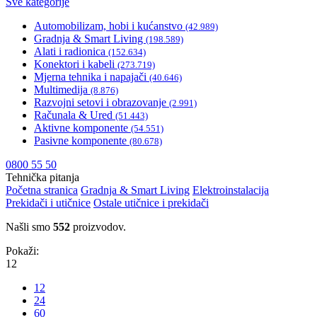
Sve kategorije
Automobilizam, hobi i kućanstvo
(42.989)
Gradnja & Smart Living
(198.589)
Alati i radionica
(152.634)
Konektori i kabeli
(273.719)
Mjerna tehnika i napajači
(40.646)
Multimedija
(8.876)
Razvojni setovi i obrazovanje
(2.991)
Računala & Ured
(51.443)
Aktivne komponente
(54.551)
Pasivne komponente
(80.678)
0800 55 50
Tehnička pitanja
Početna stranica
Gradnja & Smart Living
Elektroinstalacija
Prekidači i utičnice
Ostale utičnice i prekidači
Našli smo
552
proizvodov.
Pokaži:
12
12
24
60