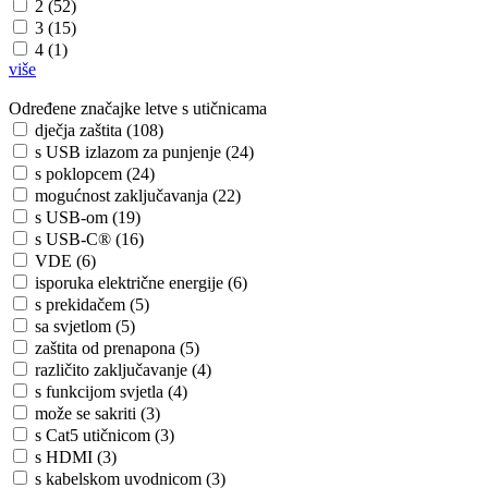
2 (52)
3 (15)
4 (1)
više
Određene značajke letve s utičnicama
dječja zaštita (108)
s USB izlazom za punjenje (24)
s poklopcem (24)
mogućnost zaključavanja (22)
s USB-om (19)
s USB-C® (16)
VDE (6)
isporuka električne energije (6)
s prekidačem (5)
sa svjetlom (5)
zaštita od prenapona (5)
različito zaključavanje (4)
s funkcijom svjetla (4)
može se sakriti (3)
s Cat5 utičnicom (3)
s HDMI (3)
s kabelskom uvodnicom (3)