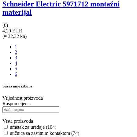
Schneider Electric 5971712 montažni
materijal
(0)
4,29 EUR
(= 32,32 kn)
1
2
3
4
5
6
Sužavanje izbora
Vrijednost proizvoda
Raspon cijena:
Vrsta proizvoda
umetak za uređaje (104)
utičnica sa zaštitnim kontaktom (74)