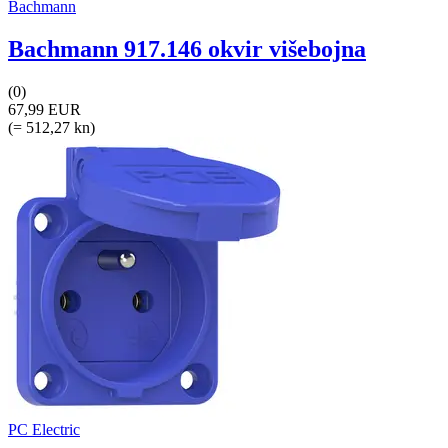
Bachmann
Bachmann 917.146 okvir višebojna
(0)
67,99 EUR
(= 512,27 kn)
PC Electric