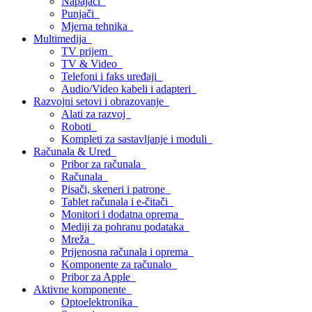
Napajači
Punjači
Mjerna tehnika
Multimedija
TV prijem
TV & Video
Telefoni i faks uređaji
Audio/Video kabeli i adapteri
Razvojni setovi i obrazovanje
Alati za razvoj
Roboti
Kompleti za sastavljanje i moduli
Računala & Ured
Pribor za računala
Računala
Pisači, skeneri i patrone
Tablet računala i e-čitači
Monitori i dodatna oprema
Mediji za pohranu podataka
Mreža
Prijenosna računala i oprema
Komponente za računalo
Pribor za Apple
Aktivne komponente
Optoelektronika