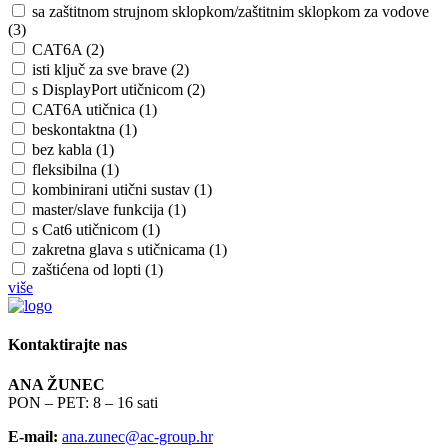
sa zaštitnom strujnom sklopkom/zaštitnim sklopkom za vodove
(3)
CAT6A (2)
isti ključ za sve brave (2)
s DisplayPort utičnicom (2)
CAT6A utičnica (1)
beskontaktna (1)
bez kabla (1)
fleksibilna (1)
kombinirani utični sustav (1)
master/slave funkcija (1)
s Cat6 utičnicom (1)
zakretna glava s utičnicama (1)
zaštićena od lopti (1)
više
Kontaktirajte nas
ANA ŽUNEC
PON – PET: 8 – 16 sati
E-mail:
ana.zunec@ac-group.hr