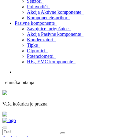
Senzori
Poluvodiči
Akcija Aktivne komponente
Komponenete-pribor
Pasivne komponente
Zavojnice, prigušnice
Akcija Pasivne komponente
Kondenzatori
Tipke
Otpornici
Potenciometri
HF-, EMC komponente
Tehnička pitanja
Vaša košarica je prazna