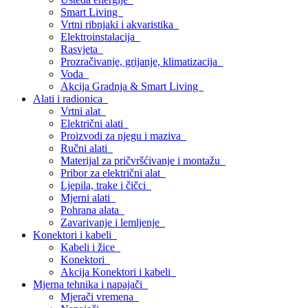
Smart Living
Vrtni ribnjaki i akvaristika
Elektroinstalacija
Rasvjeta
Prozračivanje, grijanje, klimatizacija
Voda
Akcija Gradnja & Smart Living
Alati i radionica
Vrtni alat
Električni alati
Proizvodi za njegu i maziva
Ručni alati
Materijal za pričvršćivanje i montažu
Pribor za električni alat
Ljepila, trake i čičci
Mjerni alati
Pohrana alata
Zavarivanje i lemljenje
Konektori i kabeli
Kabeli i žice
Konektori
Akcija Konektori i kabeli
Mjerna tehnika i napajači
Mjerači vremena