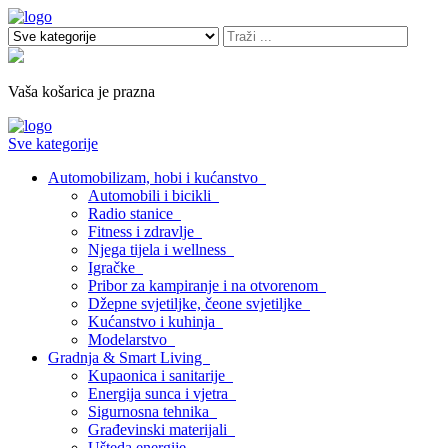
Vaša košarica je prazna
Sve kategorije
Automobilizam, hobi i kućanstvo
Automobili i bicikli
Radio stanice
Fitness i zdravlje
Njega tijela i wellness
Igračke
Pribor za kampiranje i na otvorenom
Džepne svjetiljke, čeone svjetiljke
Kućanstvo i kuhinja
Modelarstvo
Gradnja & Smart Living
Kupaonica i sanitarije
Energija sunca i vjetra
Sigurnosna tehnika
Građevinski materijali
Ušteda energije