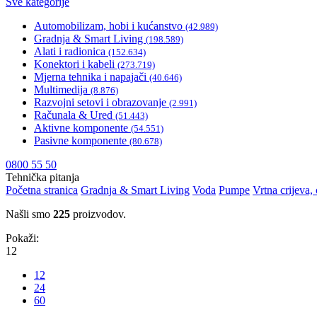
Sve kategorije
Automobilizam, hobi i kućanstvo
(42.989)
Gradnja & Smart Living
(198.589)
Alati i radionica
(152.634)
Konektori i kabeli
(273.719)
Mjerna tehnika i napajači
(40.646)
Multimedija
(8.876)
Razvojni setovi i obrazovanje
(2.991)
Računala & Ured
(51.443)
Aktivne komponente
(54.551)
Pasivne komponente
(80.678)
0800 55 50
Tehnička pitanja
Početna stranica
Gradnja & Smart Living
Voda
Pumpe
Vrtna crijeva,
Našli smo
225
proizvodov.
Pokaži:
12
12
24
60