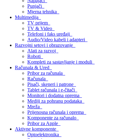
Napajači
Punjači
Mjerna tehnika
Multimedija
TV prijem
TV & Video
Telefoni i faks uređaji
Audio/Video kabeli i adapteri
Razvojni setovi i obrazovanje
Alati za razvoj
Roboti
Kompleti za sastavljanje i moduli
Računala & Ured
Pribor za računala
Računala
Pisači, skeneri i patrone
Tablet računala i e-čitači
Monitori i dodatna oprema
Mediji za pohranu podataka
Mreža
Prijenosna računala i oprema
Komponente za računalo
Pribor za Apple
Aktivne komponente
Optoelektronika