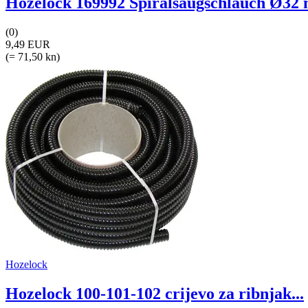
Hozelock 169992 Spiralsaugschlauch Ø32 
(0)
9,49 EUR
(= 71,50 kn)
Hozelock
Hozelock 100-101-102 crijevo za ribnjak...