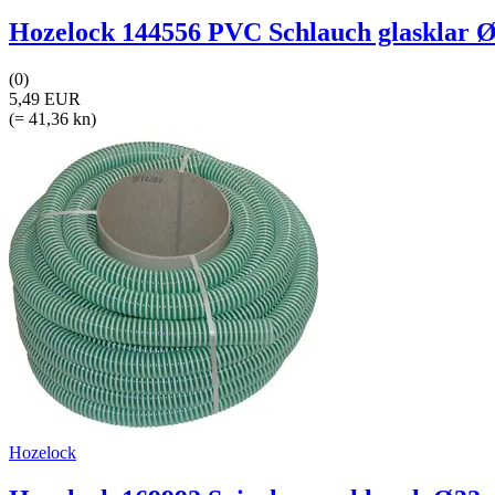
Hozelock 144556 PVC Schlauch glasklar Ø
(0)
5,49 EUR
(= 41,36 kn)
Hozelock