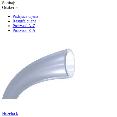
Sortiraj:
Odaberite
Padajuća cijena
Rastuća cijena
Proizvod A-Z
Proizvod Z-A
Hozelock