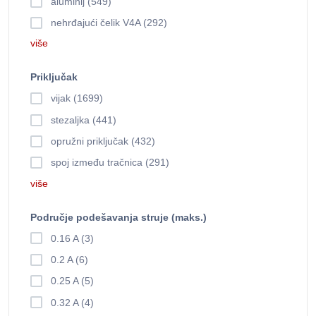
aluminij (549)
nehrđajući čelik V4A (292)
više
Priključak
vijak (1699)
stezaljka (441)
opružni priključak (432)
spoj između tračnica (291)
više
Područje podešavanja struje (maks.)
0.16 A (3)
0.2 A (6)
0.25 A (5)
0.32 A (4)