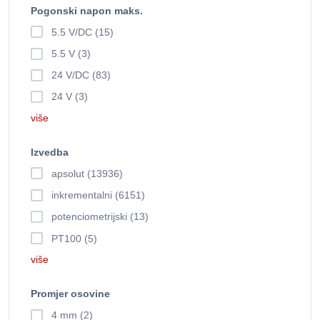
Pogonski napon maks.
5.5 V/DC (15)
5.5 V (3)
24 V/DC (83)
24 V (3)
više
Izvedba
apsolut (13936)
inkrementalni (6151)
potenciometrijski (13)
PT100 (5)
više
Promjer osovine
4 mm (2)