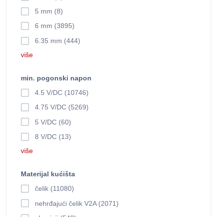
5 mm (8)
6 mm (3895)
6.35 mm (444)
više
min. pogonski napon
4.5 V/DC (10746)
4.75 V/DC (5269)
5 V/DC (60)
8 V/DC (13)
više
Materijal kućišta
čelik (11080)
nehrđajući čelik V2A (2071)