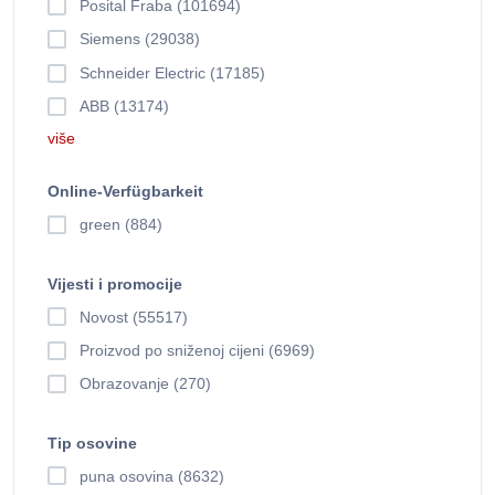
Posital Fraba (101694)
Siemens (29038)
Schneider Electric (17185)
ABB (13174)
više
Online-Verfügbarkeit
green (884)
Vijesti i promocije
Novost (55517)
Proizvod po sniženoj cijeni (6969)
Obrazovanje (270)
Tip osovine
puna osovina (8632)