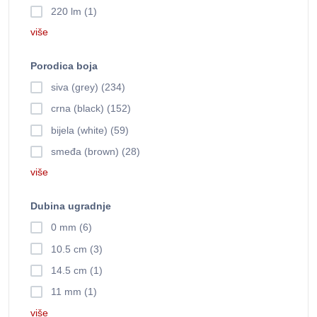
220 lm (1)
više
Porodica boja
siva (grey) (234)
crna (black) (152)
bijela (white) (59)
smeđa (brown) (28)
više
Dubina ugradnje
0 mm (6)
10.5 cm (3)
14.5 cm (1)
11 mm (1)
više