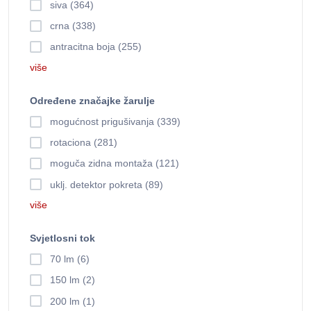
siva (364)
crna (338)
antracitna boja (255)
više
Određene značajke žarulje
mogućnost prigušivanja (339)
rotaciona (281)
moguča zidna montaža (121)
uklj. detektor pokreta (89)
više
Svjetlosni tok
70 lm (6)
150 lm (2)
200 lm (1)