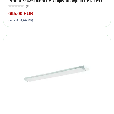
Pracht 7243619x00 LED cijevno svjetlo LED LED...
(0)
665,00 EUR
(= 5.010,44 kn)