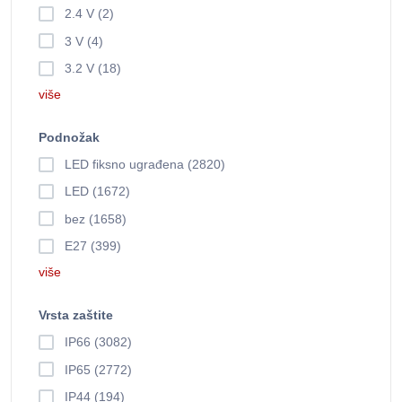
2.4 V (2)
3 V (4)
3.2 V (18)
više
Podnožak
LED fiksno ugrađena (2820)
LED (1672)
bez (1658)
E27 (399)
više
Vrsta zaštite
IP66 (3082)
IP65 (2772)
IP44 (194)