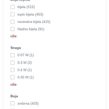
bijela (515)
toplo bijela (453)
neutralna bijela (415)
hladno bijela (91)
više
Snaga
0.07 W (1)
0.3 W (2)
0.4 W (1)
0.45 W (1)
više
Boja
srebrna (433)