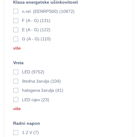
Klasa energetske učinkovitosti
n.rel. (EENRPS00) (10872)
F (A - G) (131)
E (A - G) (122)
G (A - G) (110)
više
Vrsta
LED (9752)
štedna žarulja (104)
halogena žarulja (41)
LED cijev (23)
više
Radni napon
1.2 V (7)