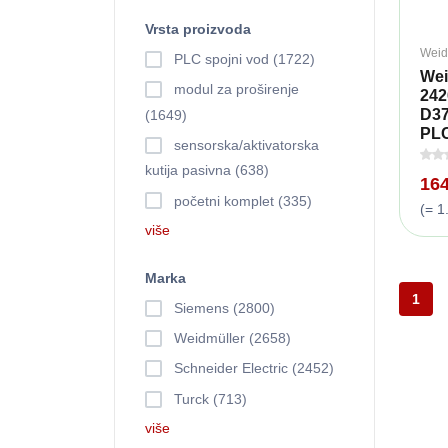
Vrsta proizvoda
Weid
PLC spojni vod (1722)
Wei
modul za proširenje
242
D3
(1649)
PLC 
sensorska/aktivatorska
kutija pasivna (638)
16
početni komplet (335)
(= 1
više
Marka
1
Siemens (2800)
Weidmüller (2658)
Schneider Electric (2452)
Turck (713)
više