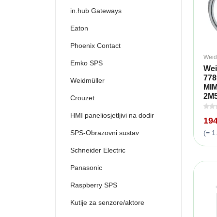
in.hub Gateways
Eaton
Phoenix Contact
Weid
Emko SPS
Wei
778
Weidmüller
MIM
2M5
Crouzet
HMI paneliosjetljivi na dodir
19
(= 1
SPS-Obrazovni sustav
Schneider Electric
Panasonic
Raspberry SPS
Kutije za senzore/aktore