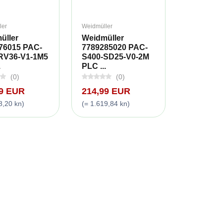
ler
Weidmüller
üller
Weidmüller
76015 PAC-
7789285020 PAC-
RV36-V1-1M5
S400-SD25-V0-2M
.
PLC ...
(0)
(0)
99 EUR
214,99 EUR
8,20 kn)
(= 1.619,84 kn)