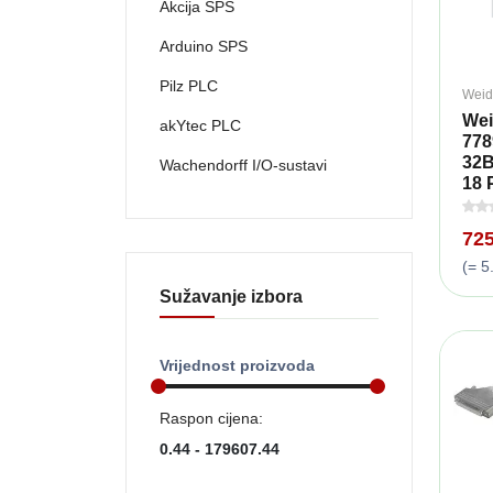
Akcija SPS
Arduino SPS
Pilz PLC
Weid
Wei
akYtec PLC
778
32B
Wachendorff I/O-sustavi
18 
72
(= 5
Sužavanje izbora
Vrijednost proizvoda
Raspon cijena: