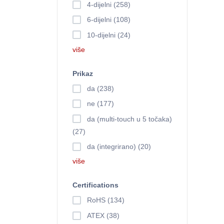
4-dijelni (258)
6-dijelni (108)
10-dijelni (24)
više
Prikaz
da (238)
ne (177)
da (multi-touch u 5 točaka)
(27)
da (integrirano) (20)
više
Certifications
RoHS (134)
ATEX (38)