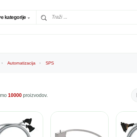
e kategorije
Automatizacija
SPS
 smo
10000
proizvodov.