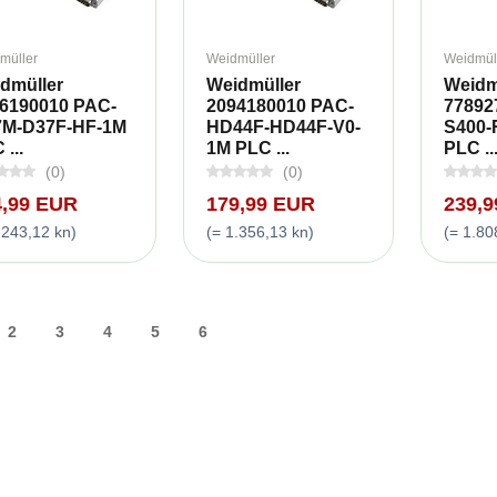
müller
Weidmüller
Weidmül
dmüller
Weidmüller
Weidm
6190010 PAC-
2094180010 PAC-
77892
7M-D37F-HF-1M
HD44F-HD44F-V0-
S400-
...
1M PLC ...
PLC ..
(0)
(0)
4,99 EUR
179,99 EUR
239,
.243,12 kn)
(= 1.356,13 kn)
(= 1.80
2
3
4
5
6