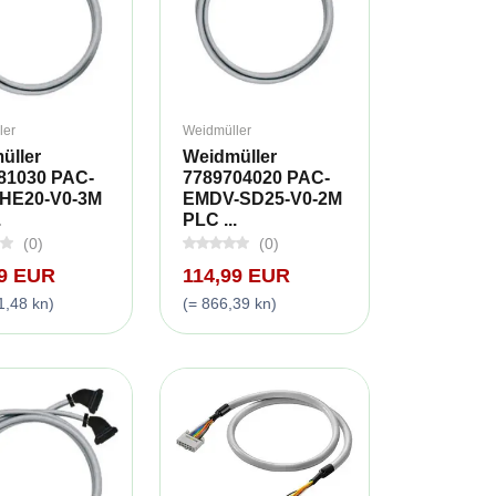
ler
Weidmüller
üller
Weidmüller
81030 PAC-
7789704020 PAC-
HE20-V0-3M
EMDV-SD25-V0-2M
.
PLC ...
(0)
(0)
99 EUR
114,99 EUR
1,48 kn)
(= 866,39 kn)