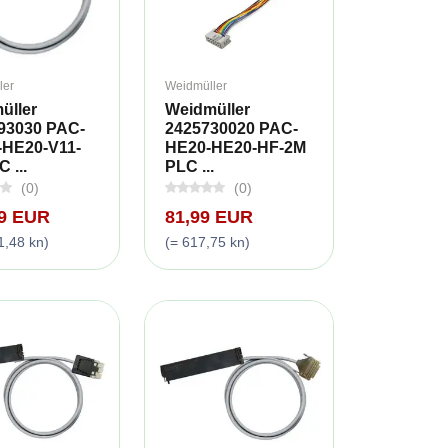
ler
Weidmüller
üller
Weidmüller
93030 PAC-
2425730020 PAC-
HE20-V11-
HE20-HE20-HF-2M
 ...
PLC ...
(0)
(0)
99 EUR
81,99 EUR
1,48 kn)
(= 617,75 kn)