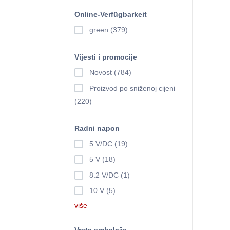
Online-Verfügbarkeit
green (379)
Vijesti i promocije
Novost (784)
Proizvod po sniženoj cijeni
(220)
Radni napon
5 V/DC (19)
5 V (18)
8.2 V/DC (1)
10 V (5)
više