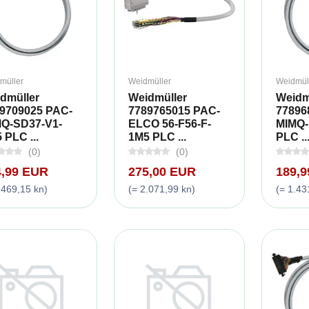
müller
Weidmüller
Weidmül
dmüller
Weidmüller
Weidm
9709025 PAC-
7789765015 PAC-
77896
Q-SD37-V1-
ELCO 56-F56-F-
MIMQ-
 PLC ...
1M5 PLC ...
PLC ..
(0)
(0)
4,99 EUR
275,00 EUR
189,
.469,15 kn)
(= 2.071,99 kn)
(= 1.43