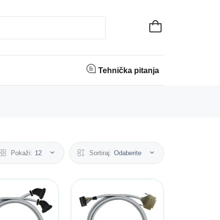
Tehnička pitanja
Pokaži:
12
Sortiraj:
Odaberite