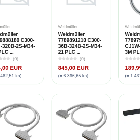
müller
Weidmüller
Weidmül
dmüller
Weidmüller
Weidm
9888180 C300-
7789891210 C300-
77897
-320B-2S-M34-
36B-324B-2S-M34-
CJ1W-
PLC ...
21 PLC ...
3M PLC
(0)
(0)
5,00 EUR
845,00 EUR
189,
.462,51 kn)
(= 6.366,65 kn)
(= 1.43